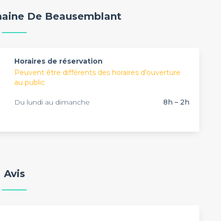
nes.
louer, dans toute la France, pour proposer à ses clients
maine De Beausemblant
 dans l'organisation de leurs évènements ainsi qu'un
si lofts ou encore péniches sont à votre disposition
fessionnels. Il existe assurément un lieu adapté à vos
.
Horaires de réservation
Peuvent être différents des horaires d'ouverture
au public
Du lundi au dimanche
8h – 2h
Avis