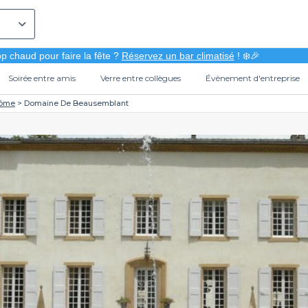
p chaud pour faire la fête ?
Réservez un bar climatisé
! ❄️🎉
Soirée entre amis
Verre entre collègues
Évènement d'entreprise
ôme
Domaine De Beausemblant