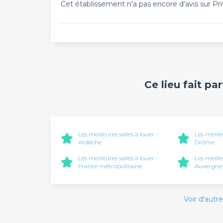
Cet établissement n'a pas encore d'avis sur Pri
Ce lieu fait pa
Les meilleures salles à louer -
Les meille
Ardèche
Drôme
Les meilleures salles à louer -
Les meille
France métropolitaine
Auvergne
Voir d'autre