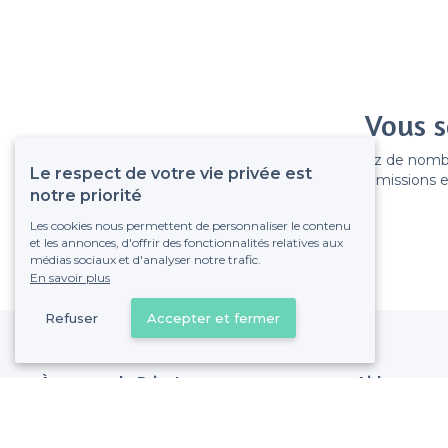
Vous s
Gagnez de nombreu
Le respect de votre vie privée est
Pas de commissions et
notre priorité
Les cookies nous permettent de personnaliser le contenu
et les annonces, d'offrir des fonctionnalités relatives aux
médias sociaux et d'analyser notre trafic.
En savoir plus
Refuser
Accepter et fermer
À propos de Privateaser
Aide
Privateaser Media
Référencer mon
Privateaser en Espagne
Politique de pro