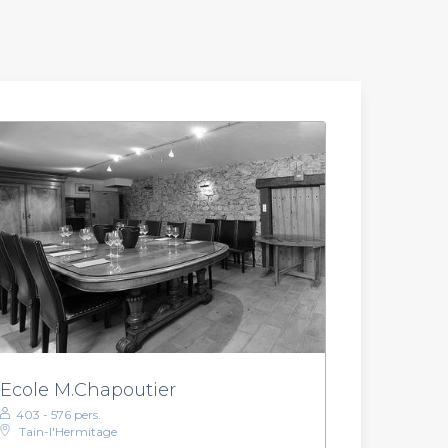
Ecole M.Chapoutier
403 - 576 pers.
Tain-l'Hermitage