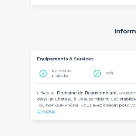
Inform
Equipements & Services
Matériel de
Wifi
projection
Grâce au
Domaine de Beausemblant
, vous p
dans un Château à Beausemblant. Cet établissem
Tournon-sur-Rhône. Vous avez besoin pour votre
un pot de départ ou une réception partenaire ?
Lire plus
demeure de Maître. Retrouvez également tous 
Les organisateurs seront ravis de compter sur
matériel de projection et sur un paperboard.
étant de 300 personnes, vous aurez la possibi
évènements professionnels. Si vous prévoyez un