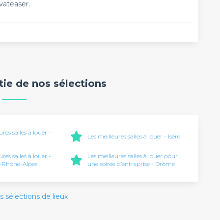
vateaser.
rtie de nos sélections
ures salles à louer -
Les meilleures salles à louer - Isère
ures salles à louer -
Les meilleures salles à louer pour
-Rhône-Alpes
une soirée d’entreprise - Drôme
s sélections de lieux