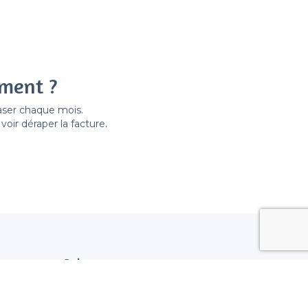
ement ?
easer chaque mois.
ir déraper la facture.
Suivez nous