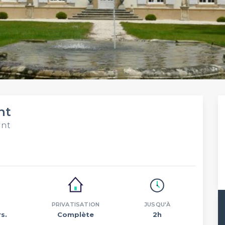
nt
ant
PRIVATISATION
JUSQU'À
s.
Complète
2h