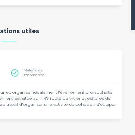
ations utiles
Matériel de
sonorisation
ourrez organiser idéalement l'évènement pro souhaité
ent est situé au 1 149 route du Vivier et est près de
 travail d'organiser une activité de cohésion d'équipe,
 Sachez que c'est tout à fait possible dans cette
les autres Châteaux dans notre top Châteaux.
 du matériel de présentation et de rangement, sur du
 La capacité maximale du
Domaine de Beausemblant
lité de regrouper un grand nombre d'invités pour vos
 repas assis, un cocktail ou une soirée dansante,