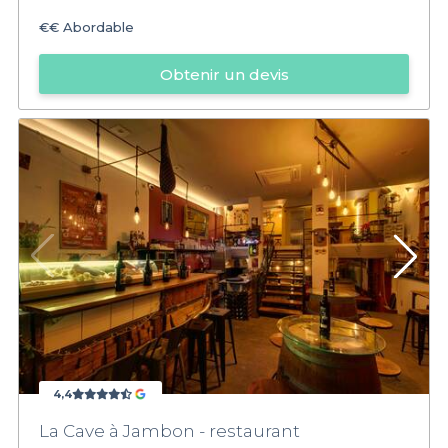
€€
Abordable
Obtenir un devis
4,4
La Cave à Jambon - restaurant