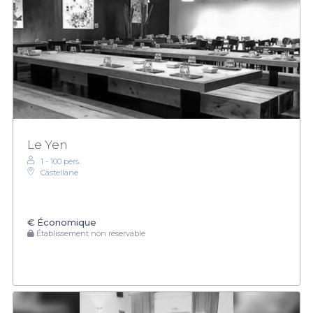
Le Yen
1 - 100 pers.
Castellane
€
Économique
Établissement non réservable