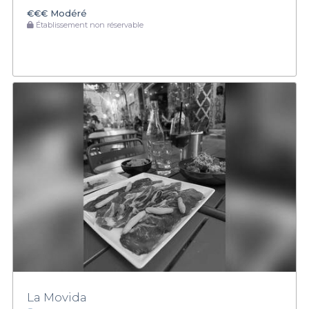
€€€
Modéré
Établissement non réservable
La Movida