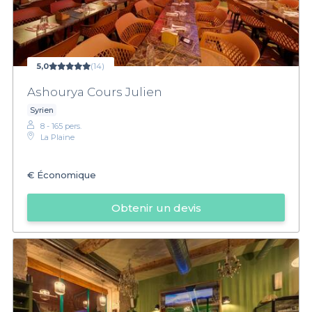
5,0
(14)
Ashourya Cours Julien
Syrien
8 - 165 pers.
La Plaine
€
Économique
Obtenir un devis