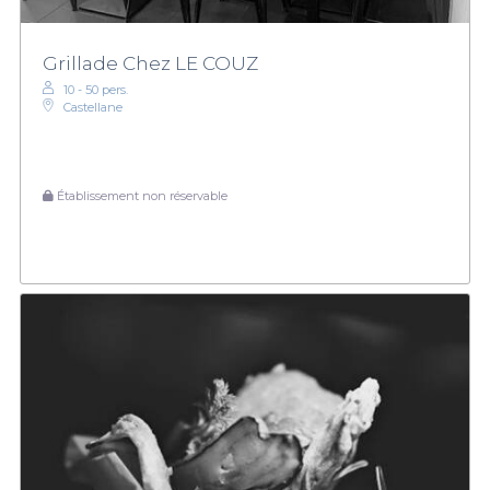
Grillade Chez LE COUZ
10 - 50 pers.
Castellane
Établissement non réservable