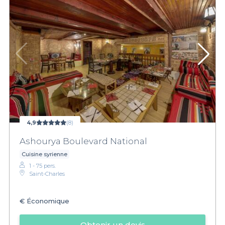
4,9
(8)
Ashourya Boulevard National
Cuisine syrienne
1 - 75 pers.
Saint-Charles
€
Économique
Obtenir un devis