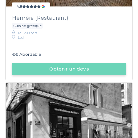
4,8
Héméra (Restaurant)
Cuisine grecque
12 - 200 pers.
Lodi
€€
Abordable
Obtenir un devis