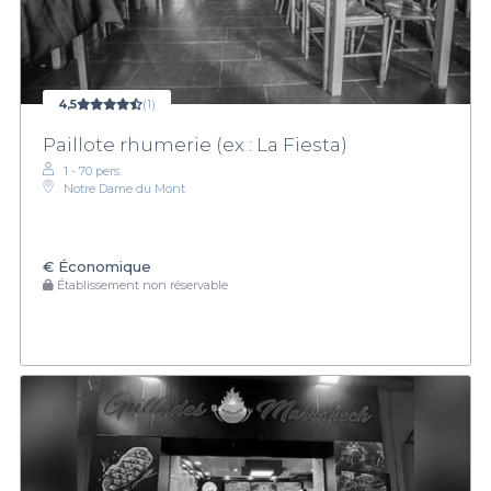
4,5
(1)
Paillote rhumerie (ex : La Fiesta)
1 - 70 pers.
Notre Dame du Mont
€
Économique
Établissement non réservable