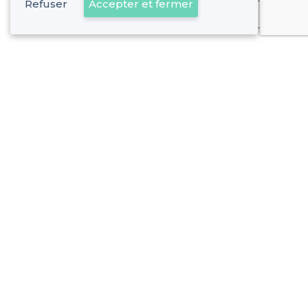
Refuser
Accepter et fermer
Déjà client
À propos de Privateaser
Privateaser Media
Privateaser en Espagne
Aide
Référencer mon établissement
Politique de protection des données
Conditions générales d'utilisation
Nous contacter