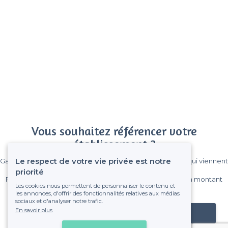
Vous souhaitez référencer votre
établissement ?
Le respect de votre vie privée est notre
Gagnez de nombreux clients parmi le million de visiteurs qui viennent
sur Privateaser chaque mois.
priorité
Pas de commissions et sans engagement, vous payez un montant
Les cookies nous permettent de personnaliser le contenu et
fixe sans risque de voir déraper la facture.
les annonces, d'offrir des fonctionnalités relatives aux médias
sociaux et d'analyser notre trafic.
En savoir plus
Référencer mon établissement