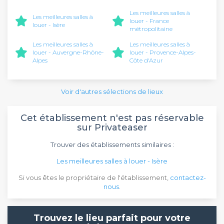
Les meilleures salles à
Les meilleures salles à
louer - France
louer - Isère
métropolitaine
Les meilleures salles à
Les meilleures salles à
louer - Auvergne-Rhône-
louer - Provence-Alpes-
Alpes
Côte d'Azur
Voir d'autres sélections de lieux
Cet établissement n'est pas réservable
sur Privateaser
Trouver des établissements similaires :
Les meilleures salles à louer - Isère
Si vous êtes le propriétaire de l'établissement,
contactez-
nous
.
Trouvez le lieu parfait pour votre