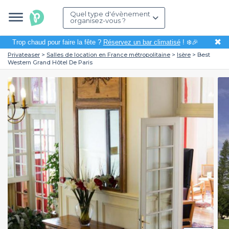
Quel type d'évènement
organisez-vous ?
✖
Trop chaud pour faire la fête ?
Réservez un bar climatisé
! ❄️🎉
Privateaser
Salles de location en France métropolitaine
Isère
Best
Western Grand Hôtel De Paris