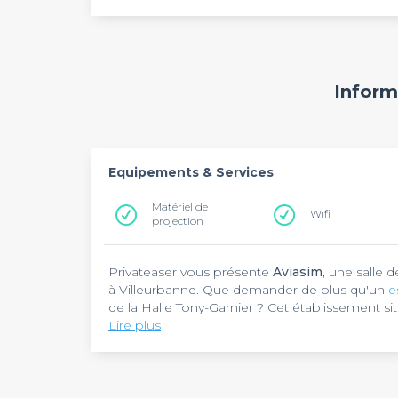
Inform
Equipements & Services
Matériel de
Wifi
projection
Privateaser vous présente
Aviasim
, une salle 
à Villeurbanne. Que demander de plus qu'un
e
de la Halle Tony-Garnier ? Cet établissement si
besoin d'organiser un évènement ? Qu'il s'agis
Lire plus
d'une soirée d'entreprise ou d'un jeu d'entrepr
Aviasim
propose du matériel de présentation 
Retrouvez également toutes les autres salles de
pointeur laser. Pour recevoir beaucoup d'invit
personnes vous conviendra. Cette salle limiter
conférence ou une soirée dansante.