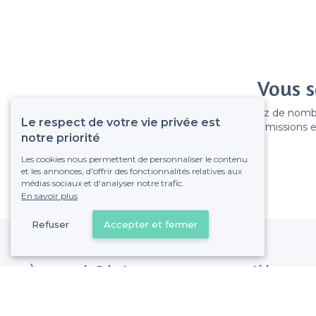
Vous s
Gagnez de nombreu
Le respect de votre vie privée est
Pas de commissions et
notre priorité
Les cookies nous permettent de personnaliser le contenu
et les annonces, d'offrir des fonctionnalités relatives aux
médias sociaux et d'analyser notre trafic.
En savoir plus
Refuser
Accepter et fermer
À propos de Privateaser
Aide
Privateaser Media
Référencer mon
Privateaser en Espagne
Politique de pro