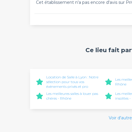
Cet établissement n'a pas encore d'avis sur Pri
Ce lieu fait pa
Location de Salle à Lyon : Notre
Les meille
sélection pour tous vos
Rhône
événements privés et pro
Les meilleures salles à louer pas
Les meille
chères - Rhône
insolites 
Voir d'autre