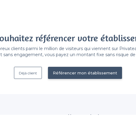
ouhaitez référencer votre établiss
x clients parmi le million de visiteurs qui viennent sur Privat
 sans engagement, vous payez un montant fixe sans risque de vo
Référencer mon établissement
Déjà client
Nous contacter
 établissement
contact@privateaser.com
Nos clients sont satisfaits :
tection des données