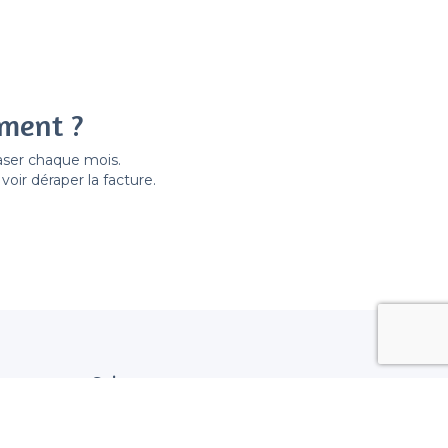
ement ?
easer chaque mois.
ir déraper la facture.
Suivez nous