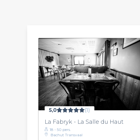
5,0
(1)
La Fabryk - La Salle du Haut
18 - 50 pers.
Bachut Transvaal