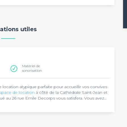
ations utiles
Matériel de
sonorisation
de location atypique parfaite pour accueillir vos convives
space de location
à côté de la Cathédrale Saint-Jean et
tué au 26 rue Emile Decorps vous satisfera. Vous avez
se d'une parenthèse pour fédérer vos collaborateurs,
ise, c'est possible dans cet espace de location.
et de rangement, un tableau de conférence et un
 location dans notre top salles.
és dans le cadre d'un évènement pro, la capacité de 150
a son accueil à 150 personnes pour un cocktail, une