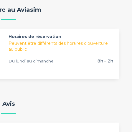
portance pour votre société. Privateaser vous
re au Aviasim
us propose plus de 3 000 lieux à louer partout en
aussi péniches, espaces, restaurants, galeries et
ite pour vous permettre d'organiser l'ensemble de vos
ir chercher dans notre gamme de lieux la salle à louer
Horaires de réservation
Peuvent être différents des horaires d'ouverture
au public
Du lundi au dimanche
8h – 2h
Avis