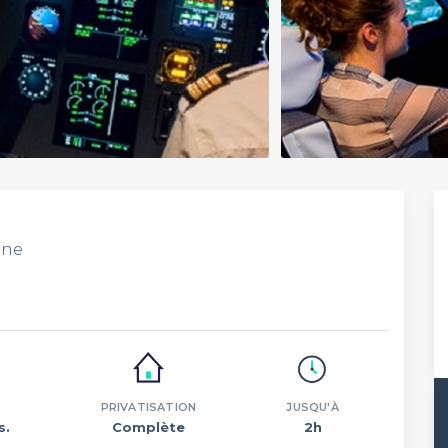
nne
PRIVATISATION
JUSQU'À
s.
Complète
2h