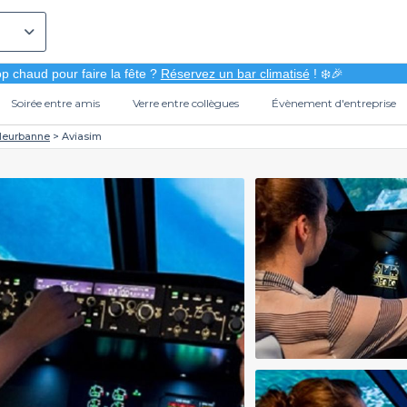
p chaud pour faire la fête ?
Réservez un bar climatisé
! ❄️🎉
Soirée entre amis
Verre entre collègues
Évènement d'entreprise
lleurbanne
Aviasim