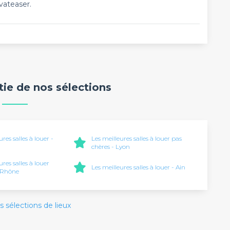
vateaser.
rtie de nos sélections
ures salles à louer -
Les meilleures salles à louer pas
chères - Lyon
ures salles à louer
Les meilleures salles à louer - Ain
- Rhône
s sélections de lieux