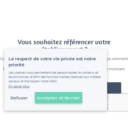
Vous souhaitez référencer votre
établissement ?
Le respect de votre vie privée est notre
Gagnez de nombreux clients parmi le million de visiteurs qui viennent
sur Privateaser chaque mois.
priorité
Pas de commissions et sans engagement, vous payez un montant
Les cookies nous permettent de personnaliser le contenu et
fixe sans risque de voir déraper la facture.
les annonces, d'offrir des fonctionnalités relatives aux médias
sociaux et d'analyser notre trafic.
En savoir plus
Référencer mon établissement
Refuser
Accepter et fermer
Déjà client