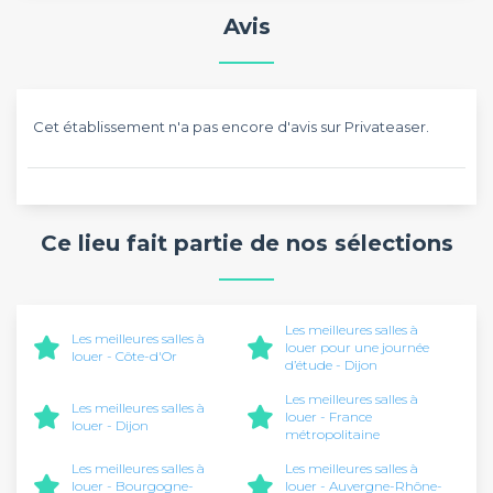
Avis
Cet établissement n'a pas encore d'avis sur Privateaser.
Ce lieu fait partie de nos sélections
Les meilleures salles à
Les meilleures salles à
louer pour une journée
louer - Côte-d'Or
d’étude - Dijon
Les meilleures salles à
Les meilleures salles à
louer - France
louer - Dijon
métropolitaine
Les meilleures salles à
Les meilleures salles à
louer - Bourgogne-
louer - Auvergne-Rhône-