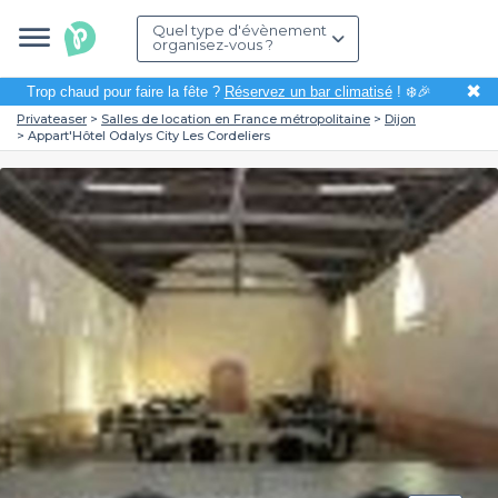
Quel type d'évènement
organisez-vous ?
✖
Trop chaud pour faire la fête ?
Réservez un bar climatisé
! ❄️🎉
Privateaser
Salles de location en France métropolitaine
Dijon
Appart'Hôtel Odalys City Les Cordeliers