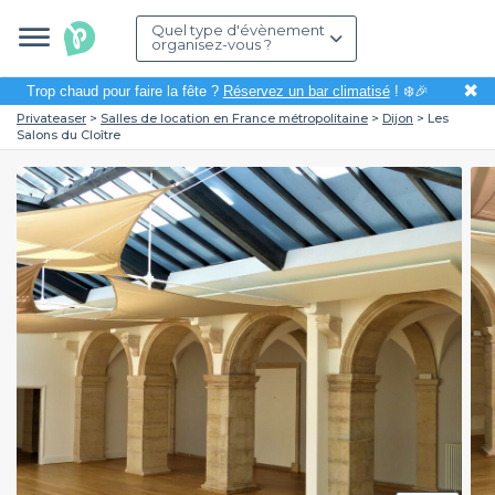
Quel type d'évènement
organisez-vous ?
✖
Trop chaud pour faire la fête ?
Réservez un bar climatisé
! ❄️🎉
Privateaser
Salles de location en France métropolitaine
Dijon
Les
Salons du Cloître