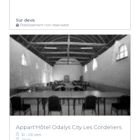
Sur devis
Établissement non réservable
Appart'Hôtel Odalys City Les Cordeliers
30 - 250 pers.
Dijon