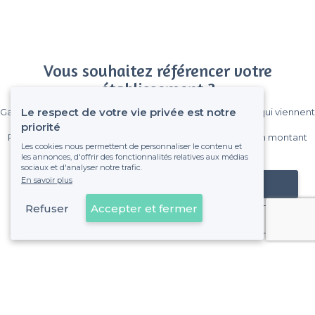
Vous souhaitez référencer votre
établissement ?
Le respect de votre vie privée est notre
Gagnez de nombreux clients parmi le million de visiteurs qui viennent
sur Privateaser chaque mois.
priorité
Pas de commissions et sans engagement, vous payez un montant
Les cookies nous permettent de personnaliser le contenu et
fixe sans risque de voir déraper la facture.
les annonces, d'offrir des fonctionnalités relatives aux médias
sociaux et d'analyser notre trafic.
En savoir plus
Référencer mon établissement
Refuser
Accepter et fermer
Déjà client
À propos de Privateaser