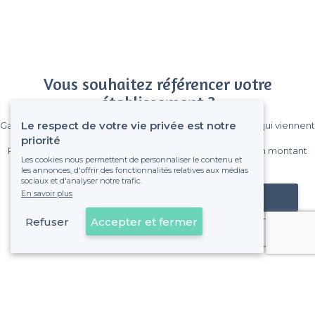
Vous souhaitez référencer votre
établissement ?
Le respect de votre vie privée est notre
Gagnez de nombreux clients parmi le million de visiteurs qui viennent
sur Privateaser chaque mois.
priorité
Pas de commissions et sans engagement, vous payez un montant
Les cookies nous permettent de personnaliser le contenu et
fixe sans risque de voir déraper la facture.
les annonces, d'offrir des fonctionnalités relatives aux médias
sociaux et d'analyser notre trafic.
En savoir plus
Référencer mon établissement
Refuser
Accepter et fermer
Déjà client