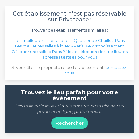
Cet établissement n'est pas réservable
sur Privateaser
Trouver des établissements similaires :
Les meilleures salles à louer - Quartier de Chaillot, Paris
Les meilleures salles à louer - Paris 16e Arrondissement
Où louer une salle à Paris ? Notre sélection des meilleures
adresses testées pour vous
Si vous êtes le propriétaire de l'établissement,
contactez-
nous
.
Trouvez le lieu parfait pour votre
évènement
Des milliers de lieux adaptés aux groupes à réserver ou
privatiser en ligne, gratuitement.
Rechercher