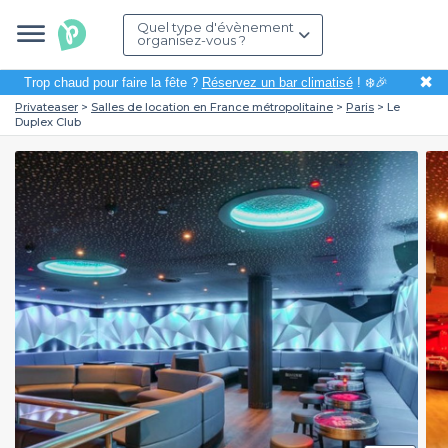
Quel type d'évènement
organisez-vous ?
✖
Trop chaud pour faire la fête ?
Réservez un bar climatisé
! ❄️🎉
Privateaser
Salles de location en France métropolitaine
Paris
Le
Duplex Club