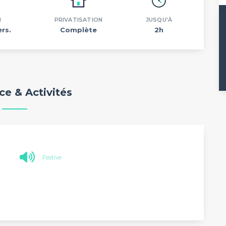
N
PRIVATISATION
JUSQU'À
rs.
Complète
2h
e & Activités
Festive