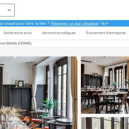
p chaud pour faire la fête ?
Réservez un bar climatisé
! ❄️🎉
Soirée entre amis
Verre entre collègues
Évènement d'entreprise
Two Stories (FERMÉ)