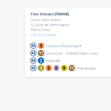
danser ! En effet, une piste de danse vous atten
dispose aussi d’un piano, ouvert aux amateur
Two Stories (FERMÉ)
Canal Saint-Martin
72 Quai de Jemmapes
75010 Paris
Voir sur la carte
Jacques Bonsergent
Goncourt - Hôpital Saint Louis
Belleville
Répubique