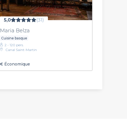
5,0
(31)
Maria Belza
Cuisine basque
2 - 120 pers.
Canal Saint-Martin
€
Économique