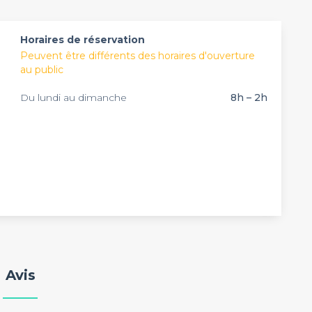
d pour faire la fête dans un cadre chic. Cette salle
s comme aux professionnels !
Horaires de réservation
Peuvent être différents des horaires d'ouverture
au public
Du lundi au dimanche
8h – 2h
Avis