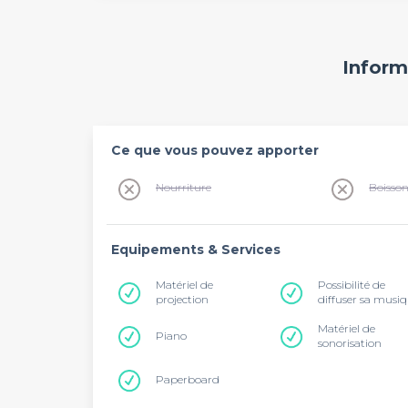
Inform
Ce que vous pouvez apporter
Nourriture
Boisso
Equipements & Services
Matériel de
Possibilité de
projection
diffuser sa musi
Matériel de
Piano
sonorisation
Paperboard