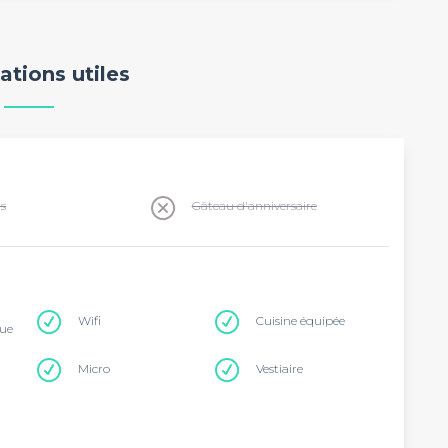
ations utiles
ns
Gâteau d'anniversaire
Wifi
Cuisine équipée
que
Micro
Vestiaire