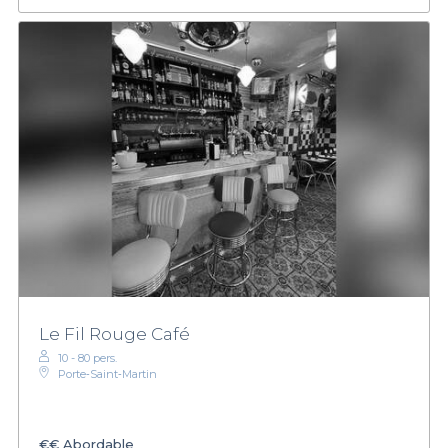
Le Fil Rouge Café
10 - 80 pers.
Porte‑Saint‑Martin
€€
Abordable