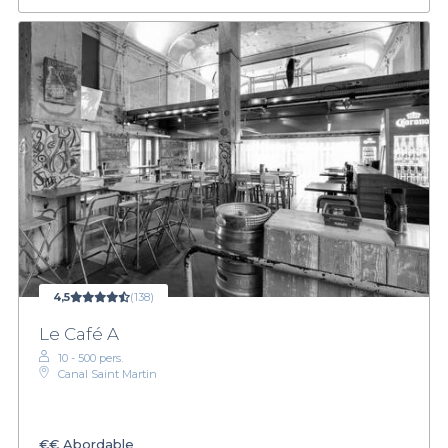
4,5
(138)
Le Café A
10 - 500 pers.
Canal Saint Martin
€€
Abordable