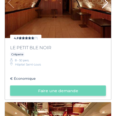
4,8
(7)
LE PETIT BLE NOIR
Crêperie
8 - 50 pers.
Hôpital Saint-Louis
€
Économique
Faire une demande