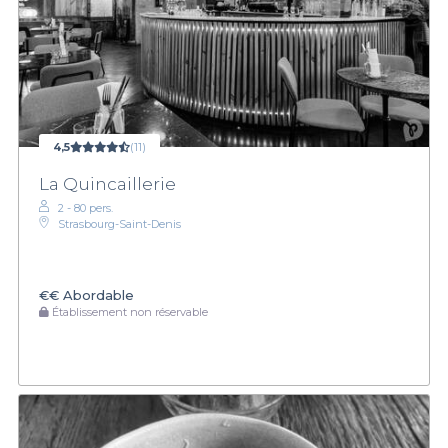
4,5
(11)
La Quincaillerie
2 - 80 pers.
Strasbourg-Saint-Denis
€€
Abordable
Établissement non réservable