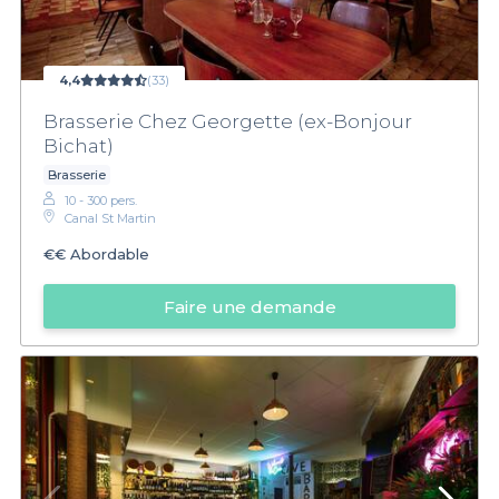
4,4
(33)
Brasserie Chez Georgette (ex-Bonjour
Bichat)
Brasserie
10 - 300 pers.
Canal St Martin
€€
Abordable
Faire une demande