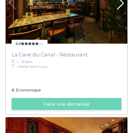
5,0
(4)
La Cave du Canal - Restaurant
1 - 50 pers.
Hôpital-Saint-Louis
€
Économique
Faire une demande