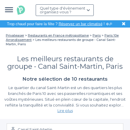
Quel type d'évènement
organisez-vous ?
✖
Trop chaud pour faire la fête ?
Réservez un bar climatisé
! ❄️🎉
Privateaser
Restaurants en France métropolitaine
Paris
Paris 10e
Arrondissement
Les meilleurs restaurants de groupe - Canal Saint-
Martin, Paris
Les meilleurs restaurants de
groupe - Canal Saint-Martin, Paris
Notre sélection de 10 restaurants
Le quartier du canal Saint-Martin est un des quartiers les plus
branchés de Paris 10 avec ses passerelles romantiques et ses
voûtes mystérieuses. Situé en plein cœur de la capitale, l'endroit
reflète la tranquillité et la convivialité. Si vous souhaitez explorer
Lire plus
cet endroit, vous pouvez le découvrir depuis les bateaux de
location, en vélo ou à pied. Au cours de votre promenade,
l'envie de partager un bon repas avec vos proches vous tente,
mais vous ne trouvez pas l'adresse parfaite. Pas de soucis, cette
Canal Saint-Martin