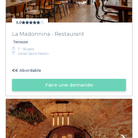
5,0
(1)
La Madonnina - Restaurant
Terrasse
7 - 50 pers.
Canal Saint-Martin
€€
Abordable
Faire une demande