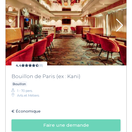
4,4
(8)
Bouillon de Paris (ex : Kani)
Bouillon
1 - 70 pers.
Arts et Métiers
€
Économique
Faire une demande