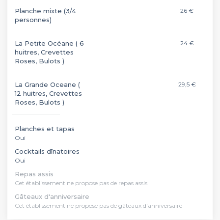
Planche mixte (3/4
26 €
personnes)
La Petite Océane ( 6
24 €
huitres, Crevettes
Roses, Bulots )
La Grande Oceane (
29,5 €
12 huitres, Crevettes
Roses, Bulots )
Planches et tapas
Oui
Cocktails dînatoires
Oui
Repas assis
Cet établissement ne propose pas de repas assis
Gâteaux d'anniversaire
Cet établissement ne propose pas de gâteaux d'anniversaire