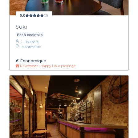
5,0
(3)
Suki
Bar à cocktails
2 - 150 pers.
Montmartre
€
Économique
Privateaser : Happy Hour prolongé