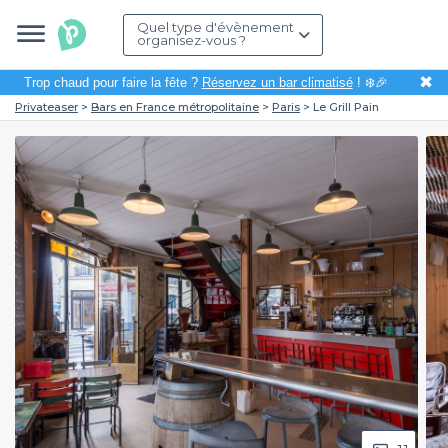
Quel type d'évènement
organisez-vous ?
✖
Trop chaud pour faire la fête ?
Réservez un bar climatisé
! ❄️🎉
Privateaser
Bars en France métropolitaine
Paris
Le Grill Pain