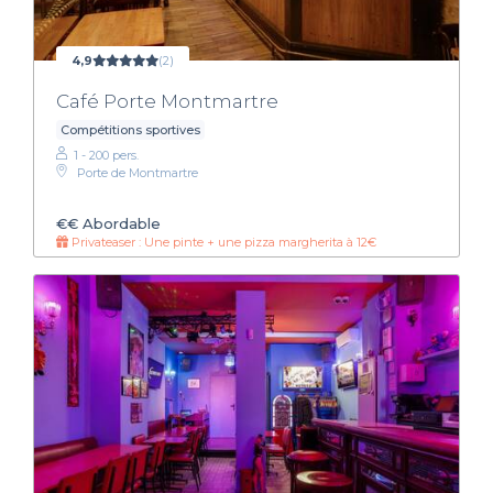
4,9
(2)
Café Porte Montmartre
Compétitions sportives
1 - 200 pers.
Porte de Montmartre
€€
Abordable
Privateaser : Une pinte + une pizza margherita à 12€