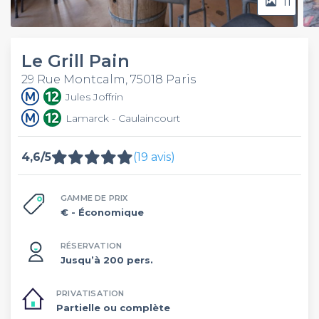
11
Le Grill Pain
29 Rue Montcalm, 75018 Paris
Jules Joffrin
Lamarck - Caulaincourt
4,6/5
(19 avis)
GAMME DE PRIX
€
- Économique
RÉSERVATION
Jusqu’à 200 pers.
PRIVATISATION
Partielle ou complète