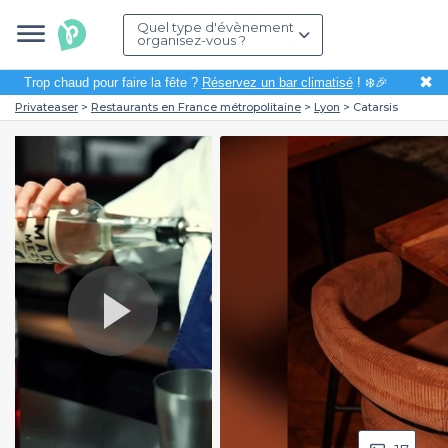
Quel type d'évènement
organisez-vous ?
✖
Trop chaud pour faire la fête ?
Réservez un bar climatisé
! ❄️🎉
Privateaser
Restaurants en France métropolitaine
Lyon
Catarsis
Play