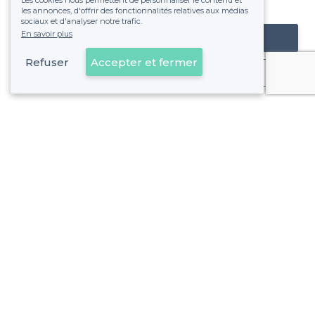
Les cookies nous permettent de personnaliser le contenu et
fixe sans risque de voir déraper la facture.
les annonces, d'offrir des fonctionnalités relatives aux médias
sociaux et d'analyser notre trafic.
En savoir plus
Référencer mon établissement
Refuser
Accepter et fermer
Déjà client
À propos de Privateaser
Privateaser Media
Privateaser en Espagne
Aide
Référencer mon établissement
Politique de protection des données