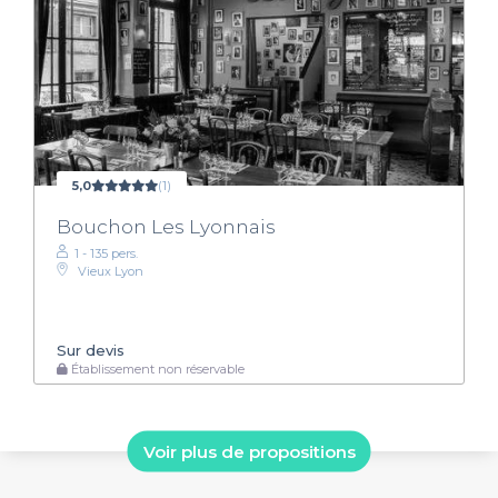
5,0
(1)
Bouchon Les Lyonnais
1 - 135 pers.
Vieux Lyon
Sur devis
Établissement non réservable
Voir plus de propositions