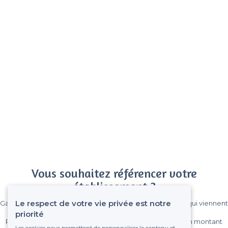
Vous souhaitez référencer votre
établissement ?
Le respect de votre vie privée est notre
Gagnez de nombreux clients parmi le million de visiteurs qui viennent
sur Privateaser chaque mois.
priorité
Pas de commissions et sans engagement, vous payez un montant