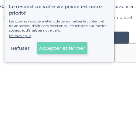
Le respect de votre vie privée est notre
Gagnez de nombreux clients parmi le million de visiteurs qui viennent
sur Privateaser chaque mois.
priorité
Pas de commissions et sans engagement, vous payez un montant
Les cookies nous permettent de personnaliser le contenu et
fixe sans risque de voir déraper la facture.
les annonces, d'offrir des fonctionnalités relatives aux médias
sociaux et d'analyser notre trafic.
En savoir plus
Référencer mon établissement
Refuser
Accepter et fermer
Déjà client
À propos de Privateaser
Privateaser Media
Privateaser en Espagne
Aide