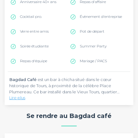
Anniversaire 40+ ans
Repas d'affaire
Cocktail pro.
Évènement d'entreprise
Verre entre amis
Pot de départ
Soirée étudiante
Summer Party
Repas d'équipe
Mariage / PACS
Bagdad Café
est un bar à chicha situé dans le cœur
historique de Tours, à proximité de la célèbre Place
Plumereau. Ce bar installé dans le Vieux Tours, quartier
Lire plus
médiéval emblématique de la ville, vous accueille pour vos
soirées entre amis, anniversaires et afterworks dans une
Bagdad Café
se trouve au 35 bis rue Briçonnet, dans le
ambiance orientale et décontractée.
quartier le plus animé de Tours. Pour rejoindre ce bar à
Se rendre au Bagdad café
chicha, empruntez le tramway jusqu'à l'arrêt Mangin
desservi par les lignes 2 et 3. Vous serez à quelques minutes à
pied de la Place Plumereau et de ses maisons à
Bagdad Café
est réservable tous les jours de 14h à 02h du
colombages classées, au cœur d'un quartier étudiant et
matin. Ce bar à chicha du centre de Tours accueille vos