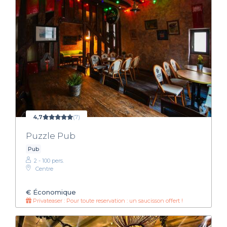
4,7
(7)
Puzzle Pub
Pub
2 - 100 pers.
Centre
€
Économique
Privateaser : Pour toute reservation : un saucisson offert !