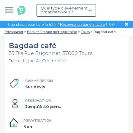
Quel type d'évènement
organisez-vous ?
✖
Trop chaud pour faire la fête ?
Réservez un bar climatisé
! ❄️🎉
Privateaser
Bars en France métropolitaine
Tours
Bagdad café
Bagdad café
35 Bis Rue Briçonnet, 37000 Tours
Tram - Ligne A : Centre‑Ville
GAMME DE PRIX
Sur devis
RÉSERVATION
Jusqu’à 40 pers.
PRIVATISATION
Non