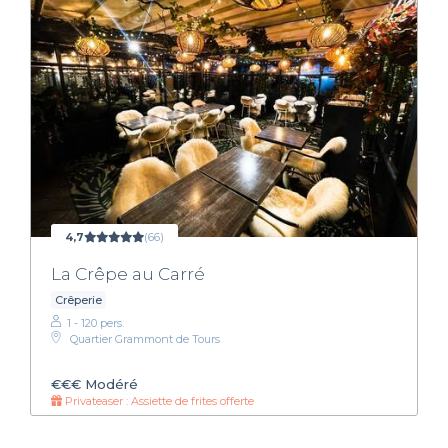
4,7
(66)
La Crêpe au Carré
Crêperie
1 - 120 pers.
Quartier Grammont de Tours
€€€
Modéré
Privateaser : Assiette de frites offerte