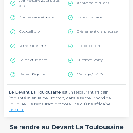
Anniversaire 20 ans à 25
Anniversaire 30 ans
ans
Anniversaire 40+ ans
Repas d'affaire
Cocktail pro.
Évènement d'entreprise
Verre entre amis
Pot de départ
Soirée étudiante
Summer Party
Repas d'équipe
Mariage / PACS
Le Devant La Toulousaine
est un restaurant africain
implanté avenue de Fronton, dans le secteur nord de
Toulouse. Ce restaurant propose une cuisine africaine
Lire plus
authentique parfaite pour vos repas de groupe.
L'établissement sert des plats traditionnels comme le mafé,
Le Devant La Toulousaine
vous accueille dans un cadre
les poissons braisés, l'attiéké et le fumbwa dans une
décontracté idéal pour organiser vos anniversaires, repas
Se rendre au Devant La Toulousaine
ambiance conviviale.
entre collègues ou dîners entre amis. La cuisine maison met