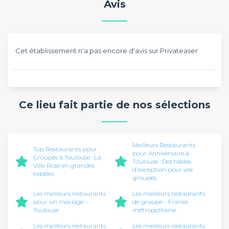
Avis
Cet établissement n'a pas encore d'avis sur Privateaser.
Ce lieu fait partie de nos sélections
Meilleurs Restaurants
Top Restaurants pour
pour Anniversaire à
Groupes à Toulouse : La
Toulouse : Des tables
Ville Rose en grandes
d'exception pour vos
tablées
groupes
Les meilleurs restaurants
Les meilleurs restaurants
pour un mariage -
de groupe - France
Toulouse
métropolitaine
Les meilleurs restaurants
Les meilleurs restaurants