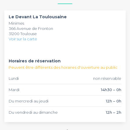
à l'honneur les saveurs africaines avec des ingrédients frais et
des recettes authentiques. Vous pourrez déguster des
Le Devant La Toulousaine
est ouvert du mardi au
spécialités comme le pondu, le mboké ou encore l'attiéké
dimanche avec service jusqu'en soirée. Ce restaurant
Le Devant La Toulousaine
accompagné de bananes plantain.
africain peut accueillir des groupes pour vos événements
Minimes
privés ou professionnels. L'établissement propose
366 Avenue de Fronton
également un service de livraison et de vente à emporter
31200 Toulouse
pour savourer ses spécialités chez vous.
Voir sur la carte
Horaires de réservation
Peuvent être différents des horaires d'ouverture au public
Lundi
non réservable
Mardi
14h30 – 0h
Du mercredi au jeudi
12h – 0h
Du vendredi au dimanche
12h – 2h