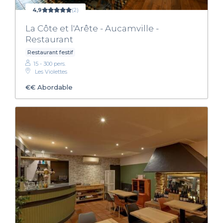
4,9
(2)
La Côte et l'Arête - Aucamville -
Restaurant
Restaurant festif
15 - 300 pers.
Les Violettes
€€
Abordable