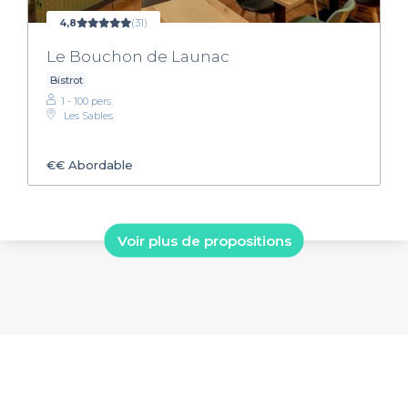
4,8
(31)
Le Bouchon de Launac
Bistrot
1 - 100 pers.
Les Sables
€€
Abordable
Voir plus de propositions