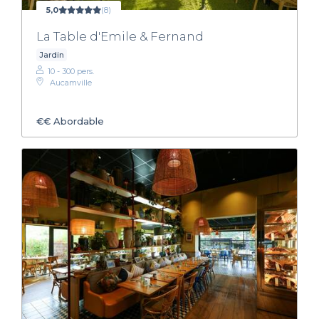
5,0
(8)
La Table d'Emile & Fernand
Jardin
10 - 300 pers.
Aucamville
€€
Abordable