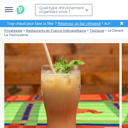
Quel type d'évènement
organisez-vous ?
✖
Trop chaud pour faire la fête ?
Réservez un bar climatisé
! ❄️🎉
Privateaser
Restaurants en France métropolitaine
Toulouse
Le Devant
La Toulousaine