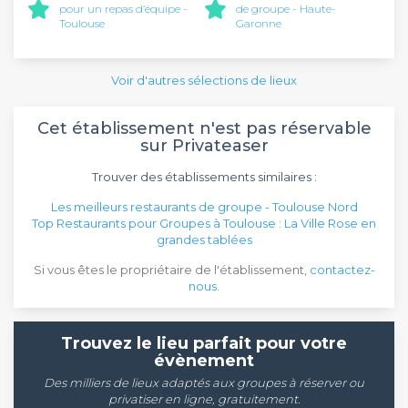
pour un repas d’équipe -
de groupe - Haute-
Toulouse
Garonne
Voir d'autres sélections de lieux
Cet établissement n'est pas réservable
sur Privateaser
Trouver des établissements similaires :
Les meilleurs restaurants de groupe - Toulouse Nord
Top Restaurants pour Groupes à Toulouse : La Ville Rose en
grandes tablées
Si vous êtes le propriétaire de l'établissement,
contactez-
nous
.
Trouvez le lieu parfait pour votre
évènement
Des milliers de lieux adaptés aux groupes à réserver ou
privatiser en ligne, gratuitement.