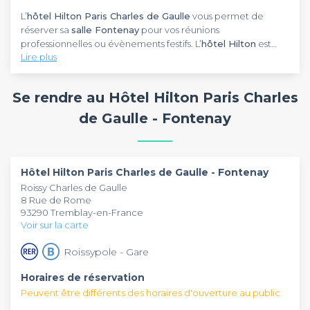
L’
hôtel Hilton Paris Charles de Gaulle
vous permet de
réserver sa
salle Fontenay
pour vos réunions
professionnelles ou évènements festifs. L’
hôtel Hilton
est
Lire plus
accessible par le RER B, et se trouve à proximité de
l’aéroport de paris Charles de Gaulle. Avec un espace de
A l’
hôtel Hilton
, vous avez le choix entre différentes
près de 100 m2, pouvant accueillir jusqu’à 80 personnes, la
formules de réservation, selon le format de votre
Se rendre au Hôtel Hilton Paris Charles
salle Fontenay
évènement, vous bénéficierez du savoir faire et de
vous propose un cadre idéal pour vos
séminaires, réunions ou sessions de brainstorming, mais
l’expertise d’accueil de l’
Hilton Paris Charles de Gaulle
.
de Gaulle - Fontenay
également pour des célébrations comme les cocktails, les
Vous aurez accès à tout le matériel nécessaire à vos
Si vous souhaitez réserver la salle
Concorde A et B
de l'hôtel
repas assis, ou les soirées d’entreprise.
réunions professionnelles, comme le wifi, des vidéos
Hilton, vous pouvez visiter sa page dédiée pour obtenir plus
projecteurs, pupitre, écrans et paperboards, mais
d'informations.
également un service de restauration pour vos équipes.
Hôtel Hilton Paris Charles de Gaulle - Fontenay
Roissy Charles de Gaulle
8 Rue de Rome
93290 Tremblay-en-France
Voir sur la carte
Roissypole - Gare
Horaires de réservation
Peuvent être différents des horaires d'ouverture au public