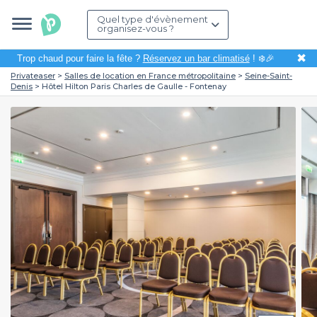
Quel type d'évènement
organisez-vous ?
✖
Trop chaud pour faire la fête ?
Réservez un bar climatisé
! ❄️🎉
Privateaser
Salles de location en France métropolitaine
Seine-Saint-
Denis
Hôtel Hilton Paris Charles de Gaulle - Fontenay