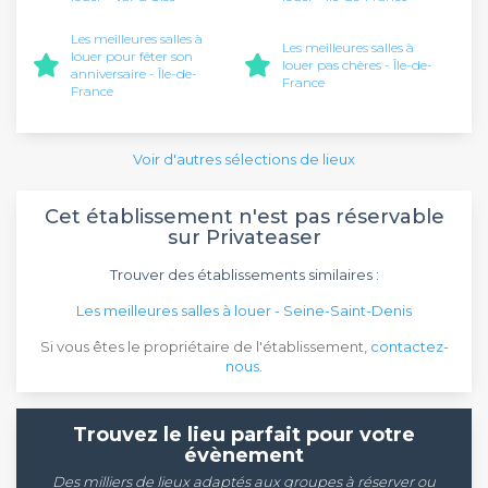
Les meilleures salles à
Les meilleures salles à
louer pour fêter son
louer pas chères - Île-de-
anniversaire - Île-de-
France
France
Voir d'autres sélections de lieux
Cet établissement n'est pas réservable
sur Privateaser
Trouver des établissements similaires :
Les meilleures salles à louer - Seine-Saint-Denis
Si vous êtes le propriétaire de l'établissement,
contactez-
nous
.
Trouvez le lieu parfait pour votre
évènement
Des milliers de lieux adaptés aux groupes à réserver ou