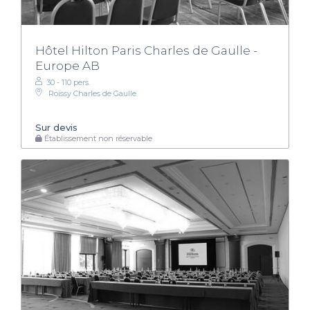
Hôtel Hilton Paris Charles de Gaulle -
Europe AB
30 - 110 pers.
Roissy Charles de Gaulle
Sur devis
Établissement non réservable