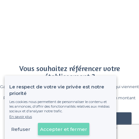
Vous souhaitez référencer votre
établissement ?
Le respect de votre vie privée est notre
Gagnez de nombreux clients parmi le million de visiteurs qui viennent
sur Privateaser chaque mois.
priorité
Pas de commissions et sans engagement, vous payez un montant
Les cookies nous permettent de personnaliser le contenu et
fixe sans risque de voir déraper la facture.
les annonces, d'offrir des fonctionnalités relatives aux médias
sociaux et d'analyser notre trafic.
En savoir plus
Référencer mon établissement
Refuser
Accepter et fermer
Déjà client