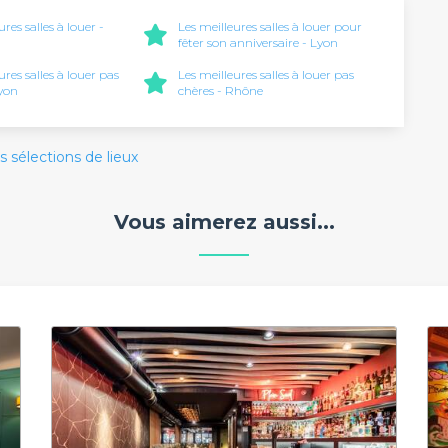
ures salles à louer -
Les meilleures salles à louer pour
fêter son anniversaire - Lyon
ures salles à louer pas
Les meilleures salles à louer pas
Lyon
chères - Rhône
s sélections de lieux
Vous aimerez aussi...