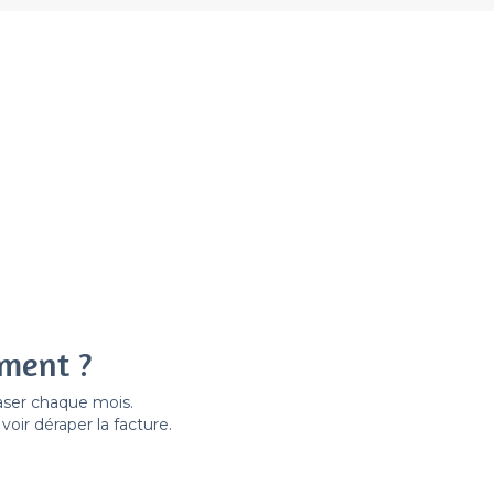
ement ?
easer chaque mois.
ir déraper la facture.