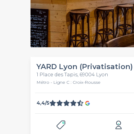
YARD Lyon (Privatisation)
1 Place des Tapis, 69004 Lyon
Métro - Ligne C : Croix-Rousse
4,4/5