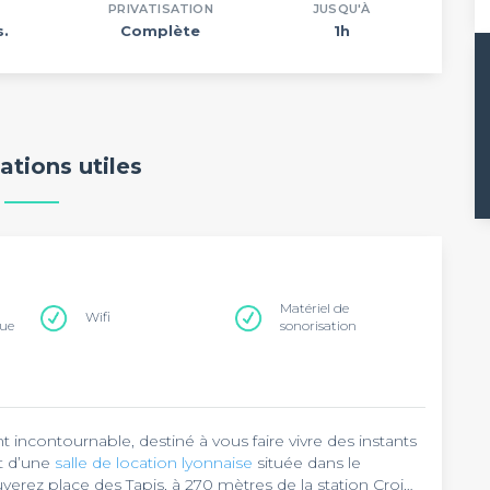
PRIVATISATION
JUSQU'À
s.
Complète
1h
ations utiles
Matériel de
Wifi
que
sonorisation
contournable, destiné à vous faire vivre des instants
it d’une
salle de location lyonnaise
située dans le
uverez place des Tapis, à 270 mètres de la station Croix-