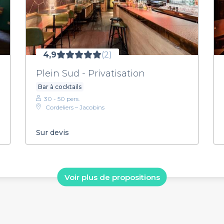
4,9
(2)
Plein Sud - Privatisation
Bar à cocktails
30 - 50 pers.
Cordeliers – Jacobins
Sur devis
Voir plus de propositions