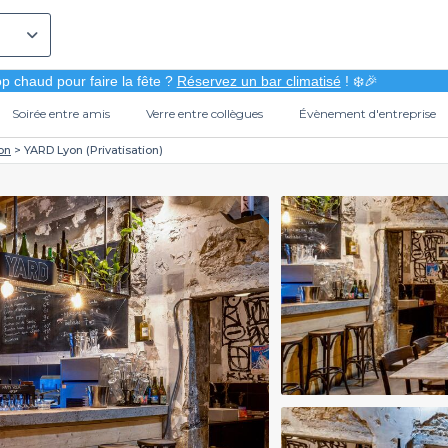
p chaud pour faire la fête ?
Réservez un bar climatisé
! ❄️🎉
Soirée entre amis
Verre entre collègues
Évènement d'entreprise
on
YARD Lyon (Privatisation)