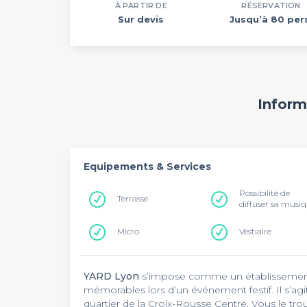
À PARTIR DE
RÉSERVATION
Sur devis
Jusqu’à 80 per
Inform
Equipements & Services
Possibilité de
Terrasse
diffuser sa musi
Micro
Vestiaire
YARD Lyon
s’impose comme un établissement in
mémorables lors d’un événement festif. Il s’ag
quartier de la Croix-Rousse Centre. Vous le tro