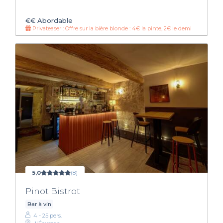
€€
Abordable
Privateaser : Offre sur la bière blonde : 4€ la pinte, 2€ le demi
5,0
(8)
Pinot Bistrot
Bar à vin
4 - 25 pers.