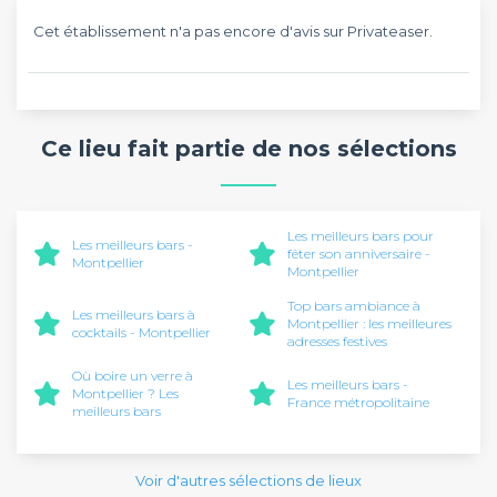
Cet établissement n'a pas encore d'avis sur Privateaser.
Ce lieu fait partie de nos sélections
Les meilleurs bars pour
Les meilleurs bars -
fêter son anniversaire -
Montpellier
Montpellier
Top bars ambiance à
Les meilleurs bars à
Montpellier : les meilleures
cocktails - Montpellier
adresses festives
Où boire un verre à
Les meilleurs bars -
Montpellier ? Les
France métropolitaine
meilleurs bars
Voir d'autres sélections de lieux