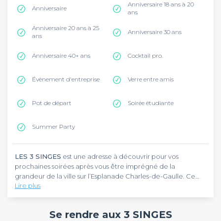
Anniversaire 18 ans à 20
Anniversaire
ans
Anniversaire 20 ans à 25
Anniversaire 30 ans
ans
Anniversaire 40+ ans
Cocktail pro.
Évènement d'entreprise
Verre entre amis
Pot de départ
Soirée étudiante
Summer Party
LES 3 SINGES
est une adresse à découvrir pour vos
prochaines soirées après vous être imprégné de la
grandeur de la ville sur l’Esplanade Charles-de-Gaulle. Ce
Lire plus
bar de Montpellier
est à retrouver rue de la Fontaine, dans
le quartier de l’Écusson. Cet établissement est à 200 mètres
LES 3 SINGES
est un bar à cocktails qui assure une
de l’arrêt Observatoire, accessible via l’une des lignes 3 et 4
ambiance festive et détendue tout au long de la soirée.
Se rendre aux 3 SINGES
du tram.
Plongez dans l’atmosphère enchanteresse de ses lumières