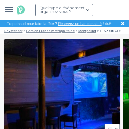
Quel type d'évènement
organisez-vous ?
✖
Trop chaud pour faire la fête ?
Réservez un bar climatisé
! ❄️🎉
Privateaser
Bars en France métropolitaine
Montpellier
LES 3 SINGES