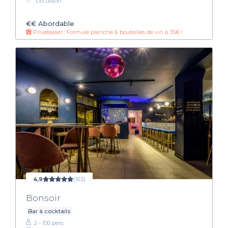
L’Écusson
€€
Abordable
Privateaser : Formule planche & bouteilles de vin à 35€ !
4,9
(163)
Bonsoir
Bar à cocktails
2 - 100 pers.