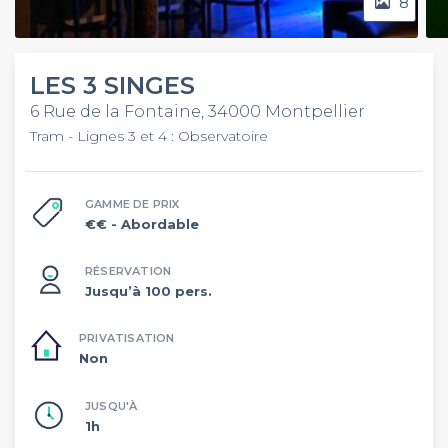
8
LES 3 SINGES
6 Rue de la Fontaine, 34000 Montpellier
Tram - Lignes 3 et 4 : Observatoire
GAMME DE PRIX
€€
- Abordable
RÉSERVATION
Jusqu’à 100 pers.
PRIVATISATION
Non
JUSQU'À
1h