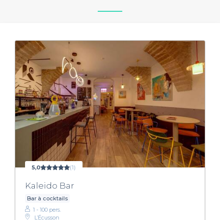
5,0
(1)
Kaleido Bar
Bar à cocktails
1 - 100 pers.
L’Écusson