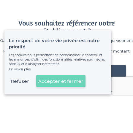
Vous souhaitez référencer votre
établissement ?
Le respect de votre vie privée est notre
Gagnez de nombreux clients parmi le million de visiteurs qui viennent
sur Privateaser chaque mois.
priorité
Pas de commissions et sans engagement, vous payez un montant
Les cookies nous permettent de personnaliser le contenu et
fixe sans risque de voir déraper la facture.
les annonces, d'offrir des fonctionnalités relatives aux médias
sociaux et d'analyser notre trafic.
En savoir plus
Référencer mon établissement
Refuser
Accepter et fermer
Déjà client
À propos de Privateaser