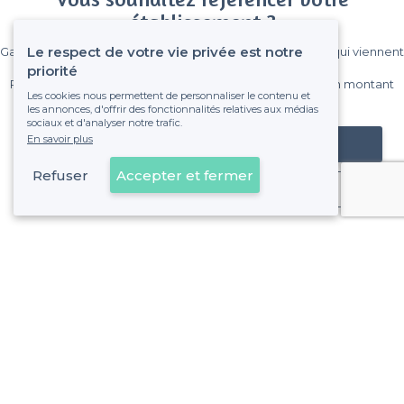
établissement ?
Le respect de votre vie privée est notre
Gagnez de nombreux clients parmi le million de visiteurs qui viennent
sur Privateaser chaque mois.
priorité
Pas de commissions et sans engagement, vous payez un montant
Les cookies nous permettent de personnaliser le contenu et
fixe sans risque de voir déraper la facture.
les annonces, d'offrir des fonctionnalités relatives aux médias
sociaux et d'analyser notre trafic.
En savoir plus
Référencer mon établissement
Refuser
Accepter et fermer
Déjà client
À propos de Privateaser
Privateaser Media
Privateaser en Espagne