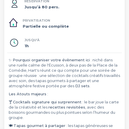
RÉSERVATION
Jusqu’à 80 pers.
PRIVATISATION
Partielle ou complète
JUSQU'À
1h
✨
Pourquoi organiser votre évènement ici
: niché dans
une ruelle calme de l'Écusson, à deux pas de la Place de la
Comédie, Hart's réunit ce qui compte pour une soirée de
groupe réussie : une sélection de cocktails créatifs travaillés
avec soin, des tapas gourmets à partager et une
atmosphère festive portée par des
DJ sets
.
Les Atouts majeurs
:
🍸
Cocktails signature qui surprennent
: le bar joue la carte
de la créativité et les
recettes revisitées
, avec des
boissons gourmandes ou plus pointues selon l’humeur du
groupe.
🍽️
Tapas gourmet à partager
: les tapas généreuses se