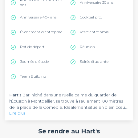
Anniversaire 30 ans
ans
Anniversaire 40+ ans
Cocktail pro.
Évènement d'entreprise
Verre entre amis
Pot de départ
Réunion
Journée d'étude
Soirée étudiante
Team Building
Hart's
Bar, niché dans une ruelle calme du quartier de
l'Écusson à Montpellier, se trouve à seulement 100 mètres
de la place de la Comédie. Idéalement situé en plein cœur
Lire plus
de ville, ce bar est facilement accessible à pied ou en
tramway. Ce bar accueille vos groupes pour des afterworks,
Hart's
Bar est un bar à tapas et cocktails créatifs, imaginé
des anniversaires et des soirées entre amis dans une
par deux frères passionnés. Ce bar se distingue par sa cuisine
Se rendre au Hart's
ambiance conviviale et soignée.
ouverte, invitant à découvrir des tapas gourmet préparés