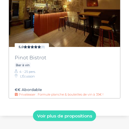
5,0
(8)
Pinot Bistrot
Bar à vin
4 - 25 pers.
L’Écusson
€€
Abordable
Privateaser : Formule planche & bouteilles de vin à 35€ !
Voir plus de propositions