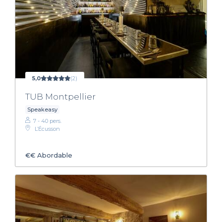
5,0
(2)
TUB Montpellier
Speakeasy
7 - 40 pers.
L’Écusson
€€
Abordable