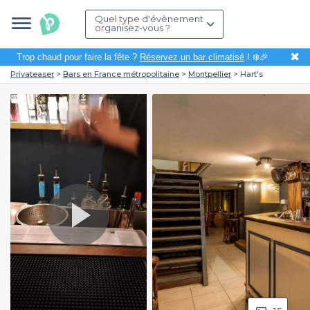
Quel type d'évènement
organisez-vous ?
✖
Trop chaud pour faire la fête ?
Réservez un bar climatisé
! ❄️🎉
Privateaser
Bars en France métropolitaine
Montpellier
Hart's
Play