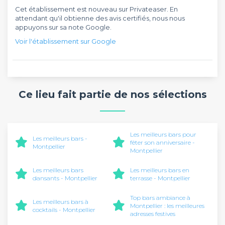
Cet établissement est nouveau sur Privateaser. En
attendant qu'il obtienne des avis certifiés, nous nous
appuyons sur sa note Google.
Voir l'établissement sur Google
Ce lieu fait partie de nos sélections
Les meilleurs bars pour
Les meilleurs bars -
fêter son anniversaire -
Montpellier
Montpellier
Les meilleurs bars
Les meilleurs bars en
dansants - Montpellier
terrasse - Montpellier
Top bars ambiance à
Les meilleurs bars à
Montpellier : les meilleures
cocktails - Montpellier
adresses festives