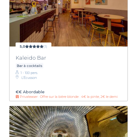
5,0
(1)
Kaleido Bar
Bar à cocktails
1 - 100 pers.
L’Écusson
€€
Abordable
Privateaser : Offre sur la bière blonde : 4€ la pinte, 2€ le demi