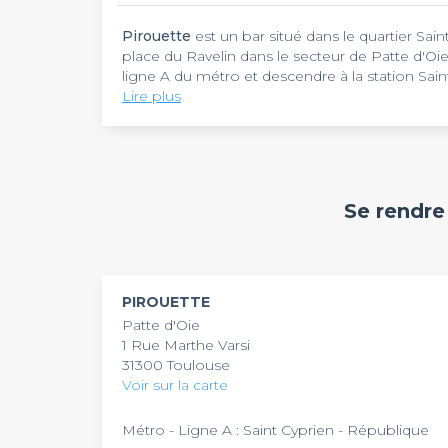
Pirouette
est un bar situé dans le quartier Sain
place du Ravelin dans le secteur de Patte d'Oi
ligne A du métro et descendre à la station Sai
de l'établissement.
Lire plus
Pirouette
est un bar festif qui propose une p
sessions, quiz, karaoké, blind test et drag show
chaleureuse de ce bar à cocktails et à tapas e
Toulouse. Profitez d'une carte de boissons vari
ainsi que d'une offre de restauration avec des 
Pirouette
accueille jusqu'à 100 personnes pou
Se rendr
également d'une terrasse agréable pour les be
réservable du mardi au dimanche avec des hora
de 18h à 20h pour profiter des meilleures offre
disposition du matériel de sonorisation, un mi
un afterwork, un pot de départ, un anniversair
saura accueillir votre groupe dans une ambianc
PIROUETTE
Patte d'Oie
1 Rue Marthe Varsi
31300 Toulouse
Voir sur la carte
Métro - Ligne A : Saint Cyprien - République