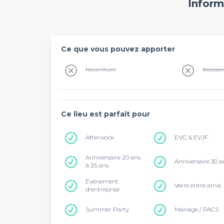
Inform
Ce que vous pouvez apporter
Nourriture
Boisso
Ce lieu est parfait pour
Afterwork
EVG & EVJF
Anniversaire 20 ans
Anniversaire 30 a
à 25 ans
Évènement
Verre entre amis
d'entreprise
Summer Party
Mariage / PACS