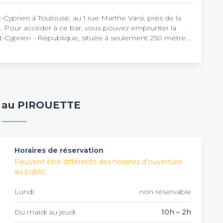
t-Cyprien à Toulouse, au 1 rue Marthe Varsi, près de la
e. Pour accéder à ce bar, vous pouvez emprunter la
nt-Cyprien - République, située à seulement 250 mètres
rogrammation riche en événements : concerts live, jam
s rythment les soirées. L'ambiance conviviale et
n fait une adresse de choix pour vos sorties de groupe à
ée avec des cocktails maison, des bières et des vins,
burgers et des tapas à partager. Le bar dispose
r vos événements privés et professionnels. Ce bar est
e au PIROUETTE
aux jours. Un Happy Hour est proposé tous les jours
ires étendus. Pour toute réservation, vous aurez à
s sur vos boissons.
cro et une scène pour vos animations. Que ce soit pour
e, un EVG/EVJF ou un cocktail professionnel, Pirouette
e festive et animée au cœur du quartier Saint-Cyprien.
Horaires de réservation
Peuvent être différents des horaires d'ouverture
au public
Lundi
non réservable
Du mardi au jeudi
10h – 2h