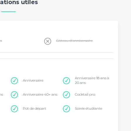
ations utiles
ns
Gâteau d'anniversaire
Anniversaire 18 ans à
Anniversaire
20 ans
ns
Anniversaire 40+ ans
Cocktail pro.
Pot de départ
Soirée étudiante