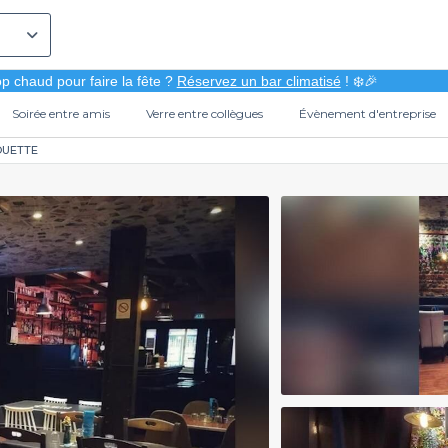
p chaud pour faire la fête ?
Réservez un bar climatisé
! ❄️🎉
Soirée entre amis
Verre entre collègues
Évènement d'entreprise
OUETTE