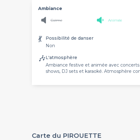
Ambiance
Calme
Animée
💃
Possibilité de danser
Non
🎶
L'atmosphère
Ambiance festive et animée avec concerts li
shows, DJ sets et karaoké. Atmosphère convi
Carte du PIROUETTE