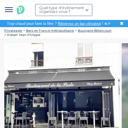
Quel type d'évènement
organisez-vous ?
✖
Trop chaud pour faire la fête ?
Réservez un bar climatisé
! ❄️🎉
Privateaser
Bars en France métropolitaine
Boulogne-Billancourt
Robert Jean-Philippe