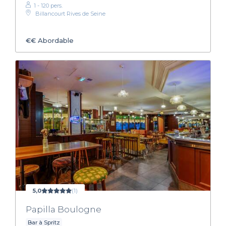
1 - 120 pers.
Billancourt Rives de Seine
€€
Abordable
5,0
(1)
Papilla Boulogne
Bar à Spritz