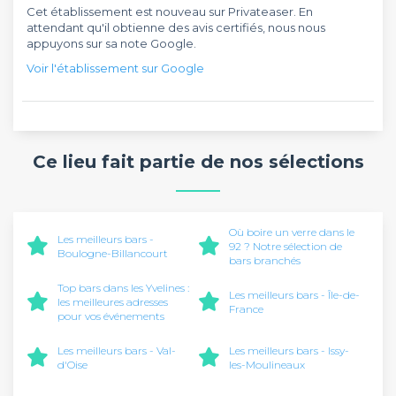
Cet établissement est nouveau sur Privateaser. En
attendant qu'il obtienne des avis certifiés, nous nous
appuyons sur sa note Google.
Voir l'établissement sur Google
Ce lieu fait partie de nos sélections
Où boire un verre dans le
Les meilleurs bars -
92 ? Notre sélection de
Boulogne-Billancourt
bars branchés
Top bars dans les Yvelines :
Les meilleurs bars - Île-de-
les meilleures adresses
France
pour vos événements
Les meilleurs bars - Val-
Les meilleurs bars - Issy-
d'Oise
les-Moulineaux