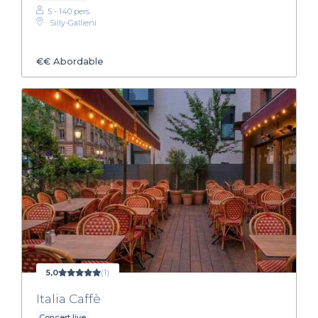
5 - 140 pers.
Silly-Gallieni
€€
Abordable
5,0
(1)
Italia Caffè
Concert live