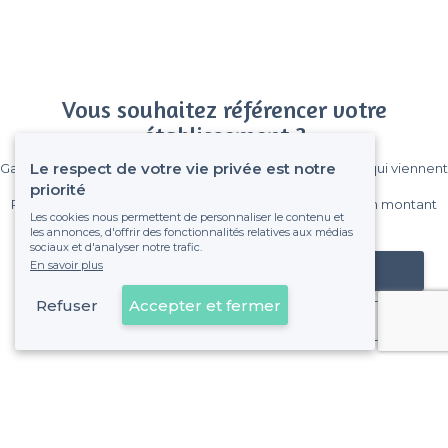
Vous souhaitez référencer votre
établissement ?
Le respect de votre vie privée est notre
Gagnez de nombreux clients parmi le million de visiteurs qui viennent
sur Privateaser chaque mois.
priorité
Pas de commissions et sans engagement, vous payez un montant
Les cookies nous permettent de personnaliser le contenu et
fixe sans risque de voir déraper la facture.
les annonces, d'offrir des fonctionnalités relatives aux médias
sociaux et d'analyser notre trafic.
En savoir plus
Référencer mon établissement
Refuser
Accepter et fermer
Déjà client