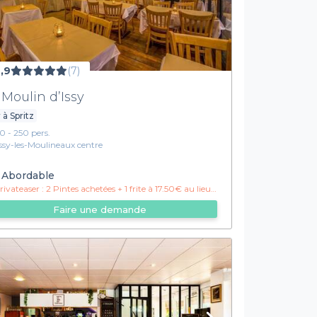
,9
(7)
 Moulin d’Issy
 à Spritz
10 - 250 pers.
Issy-les-Moulineaux centre
Abordable
ivateaser :
2 Pintes achetées + 1 frite à 17.50€ au lieu de 19.50€ !
Faire une demande