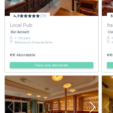
4,9
(39)
5
Local Pub
Ita
Bar dansant
Con
1 - 130 pers.
1
Billancourt–Rives de Seine
€€
Abordable
€€
Faire une demande