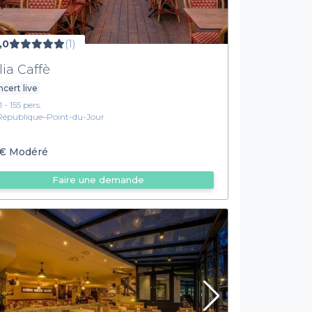
,0
(1)
lia Caffè
cert live
1 - 155 pers.
République–Point-du-Jour
€
Modéré
Faire une demande