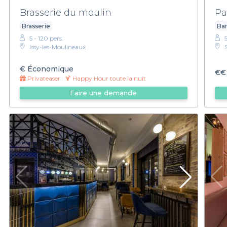
Brasserie du moulin
Pa
Brasserie
Bar
5 - 120 pers.
Issy-les-Moulineaux
€
Économique
€€
Privateaser :
🍹 Happy Hour toute la nuit
Faire une demande