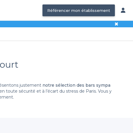
Référencer mon établissement
✖
ourt
 privé ? Ça tombe bien, nous vous présentons justement
notre sélection des bars sympa
 toute sécurité et à l’écart du stress de Paris. Vous y
nement.
départ ou des soirées d’entreprise. Du bistro parisien
r. Choisissez celle qui vous fait le plus envie, et nous
se. Profitez bien de notre sélection des
bars sympa à
s. Vous pouvez choisir entre les bars classiques et les
ue vous pouvez accompagner de burgers ou de planches