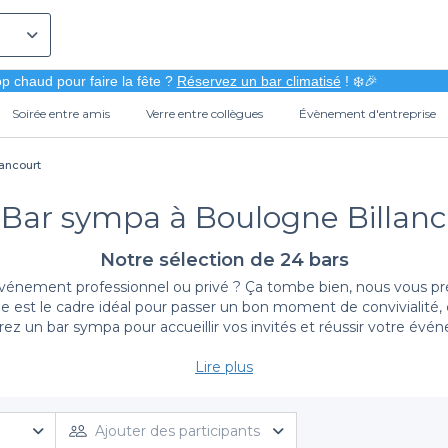
p chaud pour faire la fête ?
Réservez un bar climatisé
! ❄️🎉
Soirée entre amis
Verre entre collègues
Évènement d'entreprise
ancourt
 Bar sympa à Boulogne Billanc
Notre sélection de 24 bars
Vous cherchez un établissement pour organiser un événement professionnel ou
 est le cadre idéal pour passer un bon moment de convivialité, en
rez un bar sympa pour accueillir vos invités et réussir votre évé
uverez des bars sympas pour fêter des anniversaires, des pots de 
Lire plus
pa de Boulogne-Billancourt
rassemble toutes les ambiances de ba
rêt à vous accueillir dans une ambiance conviviale et chaleureu
oix. Ce top regroupe des établissements avec des cadres différent
Ajouter des participants
rtie, profitez d’une bonne pinte de bière ou d’un verre de vin q