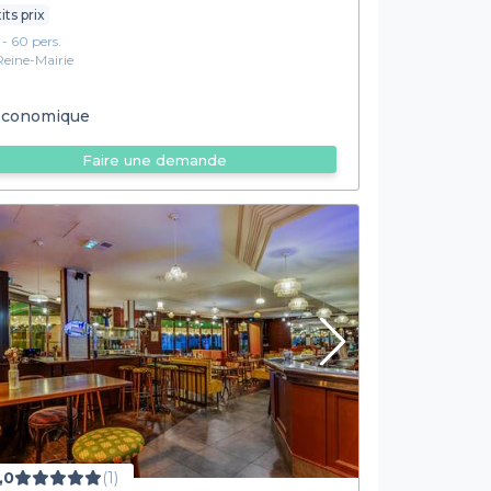
its prix
1 - 60 pers.
Reine-Mairie
conomique
Faire une demande
,0
(1)