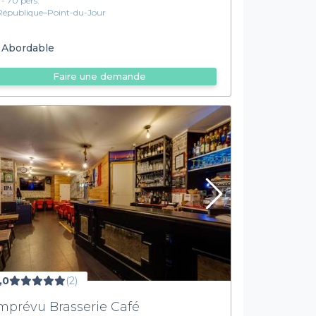
1 - 70 pers.
République–Point-du-Jour
Abordable
Faire une demande
,0
(2)
imprévu Brasserie Café