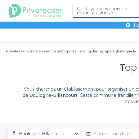
Quel type d'évènement
organisez-vous ?
Tro
Privateaser
Bars en France métropolitaine
Top Bar sympa à Boulogne Bill
Top
de Boulogne-Billancourt
. Cette commune francilienne
trouve
Soyez la bienvenue à Boulogne-Billancourt. Vous y tro
animé au petit café tranquille, notre
top des bars sym
nous chargerons du reste. Chaque établissement est p
Boulogne-Billancourt
pour réserver le bar de votre ch
Boulogne-Billancourt
Ajouter une date
bars avec terrasse extérieure. Au cours de votre so