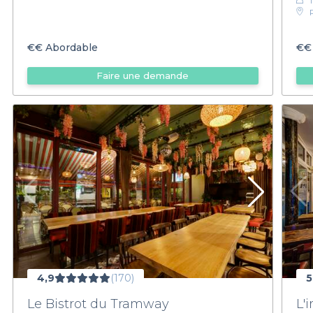
€€
Abordable
€€
Faire une demande
4,9
(170)
5
Le Bistrot du Tramway
L'