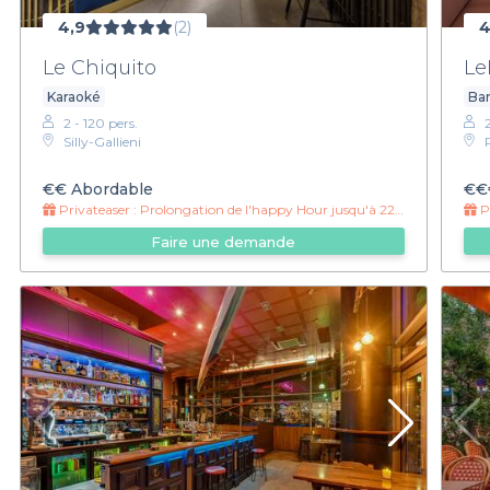
4,9
(2)
4
Le Chiquito
Le
Karaoké
Bar
2 - 120 pers.
Silly-Gallieni
€€
Abordable
€€
Privateaser :
Prolongation de l'happy Hour jusqu'à 22h !
Pr
Faire une demande