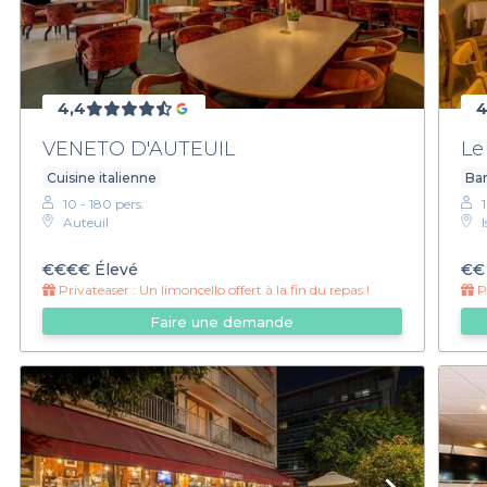
4,4
4
VENETO D'AUTEUIL
Le
Cuisine italienne
Bar
10 - 180 pers.
Auteuil
€€€€
Élevé
€€
Privateaser :
Un limoncello offert à la fin du repas !
Pr
Faire une demande