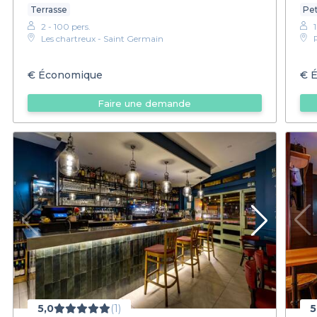
Terrasse
Pet
2 - 100 pers.
Les chartreux - Saint Germain
€
Économique
€
É
Faire une demande
5,0
(1)
5