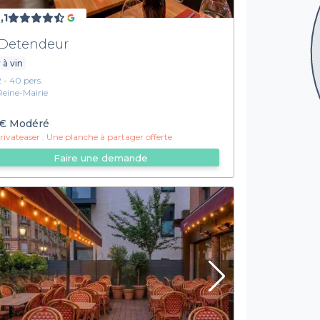
,1
Detendeur
 à vin
2 - 40 pers.
Reine-Mairie
€
Modéré
ivateaser :
Une planche à partager offerte
Faire une demande