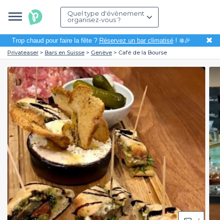
Quel type d'évènement
organisez-vous ?
✖
Trop chaud pour faire la fête ?
Réservez un bar climatisé
! ❄️🎉
Privateaser
Bars en Suisse
Genève
Café de la Bourse