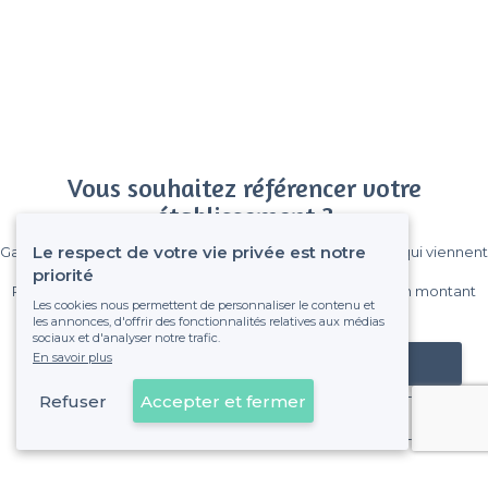
Vous souhaitez référencer votre
établissement ?
Le respect de votre vie privée est notre
Gagnez de nombreux clients parmi le million de visiteurs qui viennent
sur Privateaser chaque mois.
priorité
Pas de commissions et sans engagement, vous payez un montant
Les cookies nous permettent de personnaliser le contenu et
fixe sans risque de voir déraper la facture.
les annonces, d'offrir des fonctionnalités relatives aux médias
sociaux et d'analyser notre trafic.
En savoir plus
Référencer mon établissement
Refuser
Accepter et fermer
Déjà client