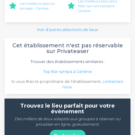
Les meilleurs bars pour
Les meilleurs bars en
fêter son anniversaire -
terrasse - Genève
Genève
Voir d'autres sélections de lieux
Cet établissement n'est pas réservable
sur Privateaser
Trouver des établissements similaires :
Top Bar sympa à Genève
Si vous êtes le propriétaire de l'établissement,
contactez-
nous
.
Trouvez le lieu parfait pour votre
évènement
Des milliers de lieux adaptés aux groupes à réserver ou
privatiser en ligne, gratuitement.