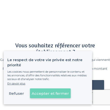
Vous souhaitez référencer votre
établissement ?
Le respect de votre vie privée est notre
Gagnez de nombreux clients parmi le million de visiteurs qui viennent
sur Privateaser chaque mois.
priorité
Pas de commissions et sans engagement, vous payez un montant
Les cookies nous permettent de personnaliser le contenu et
fixe sans risque de voir déraper la facture.
les annonces, d'offrir des fonctionnalités relatives aux médias
sociaux et d'analyser notre trafic.
En savoir plus
Référencer mon établissement
Refuser
Accepter et fermer
Déjà client