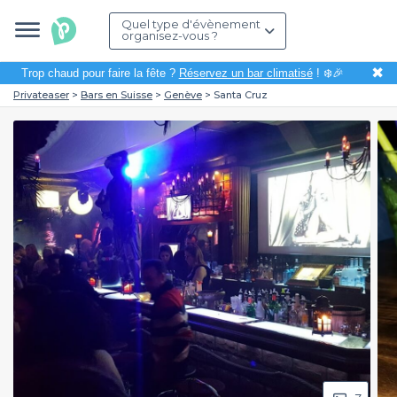
Quel type d'évènement
organisez-vous ?
✖
Trop chaud pour faire la fête ?
Réservez un bar climatisé
! ❄️🎉
Privateaser
Bars en Suisse
Genève
Santa Cruz