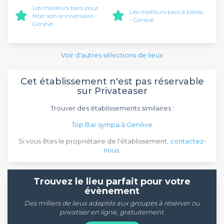
Les meilleurs bars pour
Les meilleurs bars à bières
fêter son anniversaire -
- Genève
Genève
Voir d'autres sélections de lieux
Cet établissement n'est pas réservable
sur Privateaser
Trouver des établissements similaires :
Top Bar sympa à Genève
Si vous êtes le propriétaire de l'établissement,
contactez-
nous
.
Trouvez le lieu parfait pour votre
évènement
Des milliers de lieux adaptés aux groupes à réserver ou
privatiser en ligne, gratuitement.