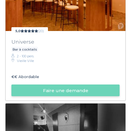
5,0
(20)
Universe
Bar à cocktails
2 - 100 pers.
Vieille Ville
€€
Abordable
Faire une demande