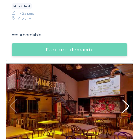
Blind Test
1 - 25 pers.
Albigny
€€
Abordable
Faire une demande