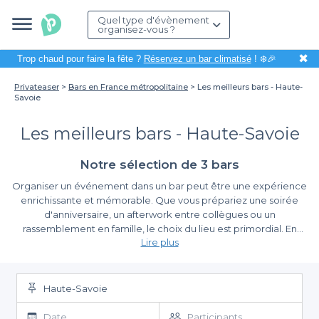
Quel type d'évènement
organisez-vous ?
✖
Trop chaud pour faire la fête ?
Réservez un bar climatisé
! ❄️🎉
Privateaser
Bars en France métropolitaine
Les meilleurs bars - Haute-
Savoie
Les meilleurs bars - Haute-Savoie
Notre sélection de 3 bars
Organiser un événement dans un bar peut être une expérience
enrichissante et mémorable. Que vous prépariez une soirée
d'anniversaire, un afterwork entre collègues ou un
rassemblement en famille, le choix du lieu est primordial. En
Lire plus
Haute-Savoie, la richesse des paysages alentours est à la
hauteur de l’animation de ses bars, des établissements qui
Une réservation simplifiée avec Privateaser
offrent des ambiances variées et des services adaptés à tous vos
besoins.
Haute-Savoie
Grâce à Privateaser, la planification de votre événement devient
un jeu d'enfant. Nous vous proposons une large sélection de
Date
Participants