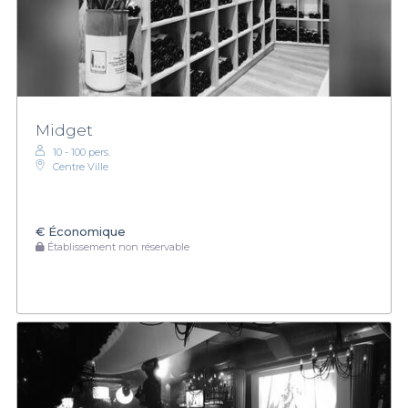
Midget
10 - 100 pers.
Centre Ville
€
Économique
Établissement non réservable