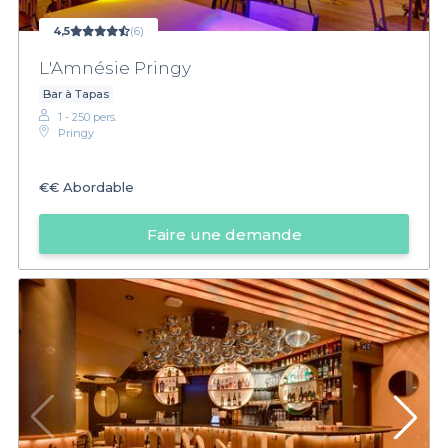
4,5
(6)
L'Amnésie Pringy
Bar à Tapas
1 - 250 pers.
Pringy
€€
Abordable
Faire une demande