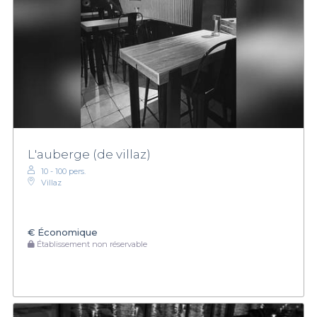
L'auberge (de villaz)
10 - 100 pers.
Villaz
€
Économique
Établissement non réservable