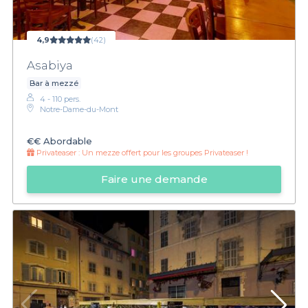
4,9
(42)
Asabiya
Bar à mezzé
4 - 110 pers.
Notre-Dame-du-Mont
€€
Abordable
Privateaser :
Un mezze offert pour les groupes Privateaser !
Faire une demande