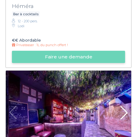
Héméra
Bar à cocktails
12 - 200 pers.
Lodi
€€
Abordable
Privateaser :
1L du punch offert !
Faire une demande