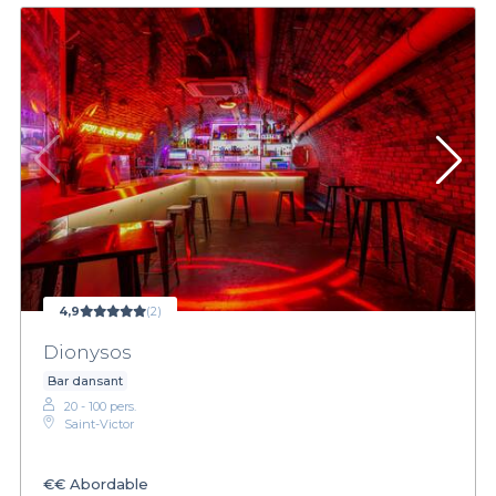
4,9
(2)
Dionysos
Bar dansant
20 - 100 pers.
Saint-Victor
€€
Abordable