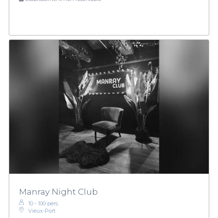
Manray Night Club
10 - 100 pers.
Vieux-Port