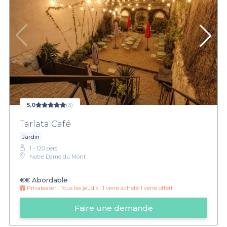
5,0
(3)
Tarlata Café
Jardin
1 - 120 pers.
Notre Dame du Mont
€€
Abordable
Privateaser :
Tous les jeudis : 1 verre acheté 1 verre offert
Faire une demande