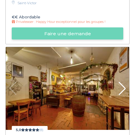
Saint-Victor
€€
Abordable
Privateaser :
Happy Hour exceptionnel pour les groupes !
Faire une demande
5,0
(8)