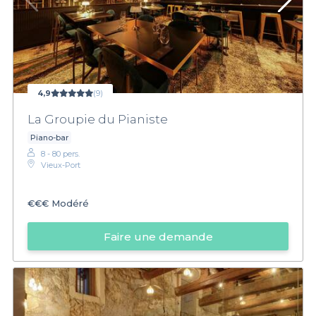
4,9
(9)
La Groupie du Pianiste
Piano-bar
8 - 80 pers.
Vieux-Port
€€€
Modéré
Faire une demande