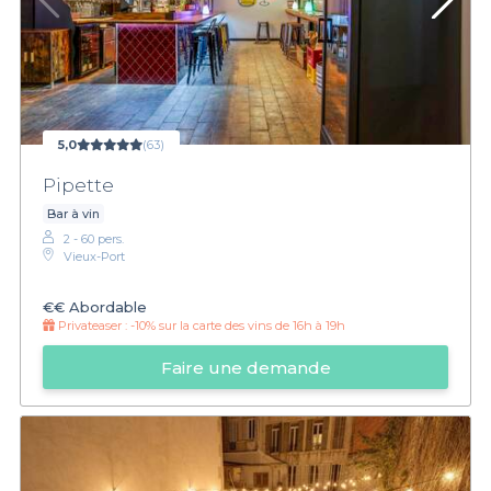
5,0
(63)
Pipette
Bar à vin
2 - 60 pers.
Vieux-Port
€€
Abordable
Privateaser :
-10% sur la carte des vins de 16h à 19h
Faire une demande