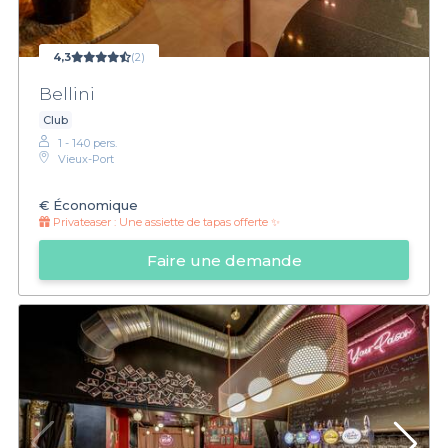
4,3
(2)
Bellini
Club
1 - 140 pers.
Vieux-Port
€
Économique
Privateaser :
Une assiette de tapas offerte ✨
Faire une demande