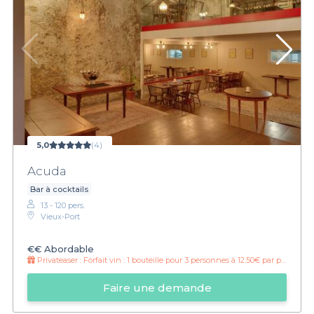
5,0
(4)
Acuda
Bar à cocktails
13 - 120 pers.
Vieux-Port
€€
Abordable
Privateaser :
Forfait vin : 1 bouteille pour 3 personnes à 12.50€ par personne !
Faire une demande