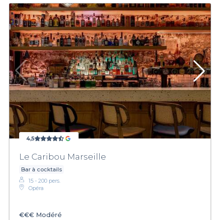
4,5
Le Caribou Marseille
Bar à cocktails
15 - 200 pers.
Opéra
€€€
Modéré