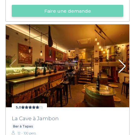
Faire une demande
5,0
(1)
La Cave à Jambon
Bar à Tapas
12 - 100 pers.