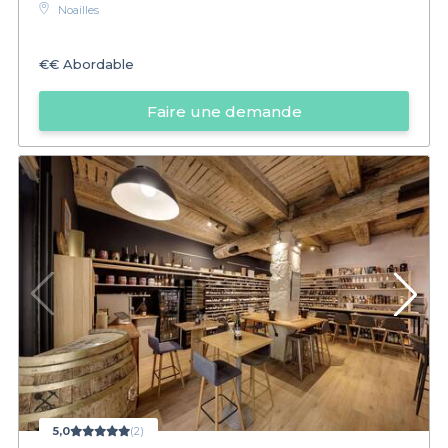
Noailles
€€
Abordable
Faire une demande
5,0
(2)