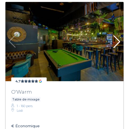
4,7
O'Warm
Table de mixage
1 - 160 pers.
Lodi
€
Économique