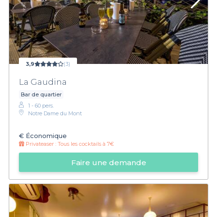
3,9
(3)
La Gaudina
Bar de quartier
1 - 60 pers.
Notre Dame du Mont
€
Économique
Privateaser :
Tous les cocktails à 7€
Faire une demande