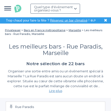
Quel type d'évènement
organisez-vous ?
✖
Trop chaud pour faire la fête ?
Réservez un bar climatisé
! ❄️🎉
Privateaser
Bars en France métropolitaine
Marseille
Les meilleurs
bars - Rue Paradis, Marseille
Les meilleurs bars - Rue Paradis,
Marseille
Notre sélection de 22 bars
Organiser une sortie entre amis ou un événement spécial à
Marseille ? La Rue Paradis est sans aucun doute un endroit à
explorer. Située au cœur de cette vibrante ville phocéenne,
cette rue est le parfait mélange de convivialité et de
Lire plus
découvertes gustatives. Que ce soit pour un apéritif en terrasse,
une soirée animée ou un verre de vin bien mérité après une
Réservez facilement avec Privateaser
journée de visites, les bars de la Rue Paradis vous accueillent
dans une ambiance chaleureuse et dynamique.
Rue Paradis
Avec Privateaser, organiser votre sortie devient un jeu d'enfant.