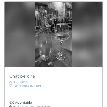
Chat perché
10 - 80 pers.
Notre-Dame-du-Mont
€€
Abordable
Établissement non réservable