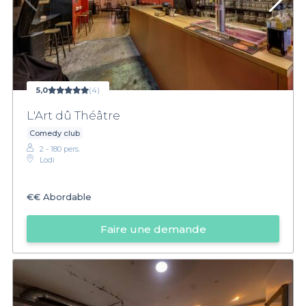
5,0
(4)
L'Art dû Théâtre
Comedy club
2 - 180 pers.
Lodi
€€
Abordable
Faire une demande