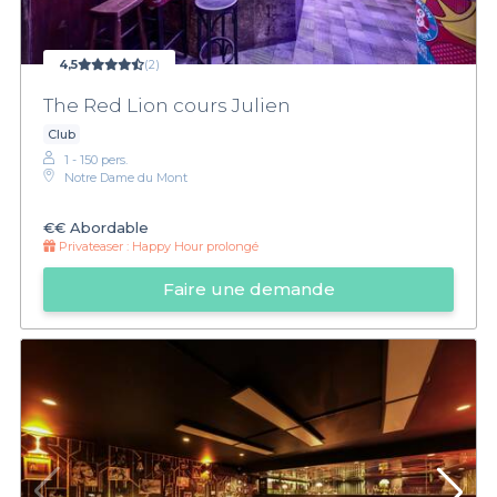
4,5
(2)
The Red Lion cours Julien
Club
1 - 150 pers.
Notre Dame du Mont
€€
Abordable
Privateaser :
Happy Hour prolongé
Faire une demande