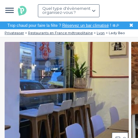
Quel type d'évènement
organisez-vous ?
✖
Trop chaud pour faire la fête ?
Réservez un bar climatisé
! ❄️🎉
Privateaser
Restaurants en France métropolitaine
Lyon
Lady Bao