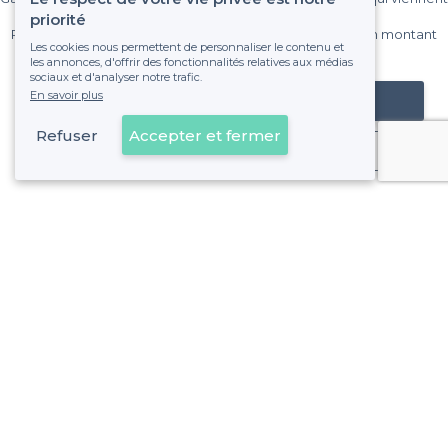
sur Privateaser chaque mois.
priorité
Pas de commissions et sans engagement, vous payez un montant
Les cookies nous permettent de personnaliser le contenu et
fixe sans risque de voir déraper la facture.
les annonces, d'offrir des fonctionnalités relatives aux médias
sociaux et d'analyser notre trafic.
En savoir plus
Référencer mon établissement
Refuser
Accepter et fermer
Déjà client
À propos de Privateaser
Privateaser Media
Privateaser en Espagne
Aide
Référencer mon établissement