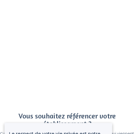
Vous souhaitez référencer votre
établissement ?
Le respect de votre vie privée est notre
Gagnez de nombreux clients parmi le million de visiteurs qui viennent