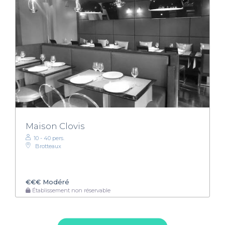
Maison Clovis
10 - 40 pers.
Brotteaux
€€€
Modéré
Établissement non réservable