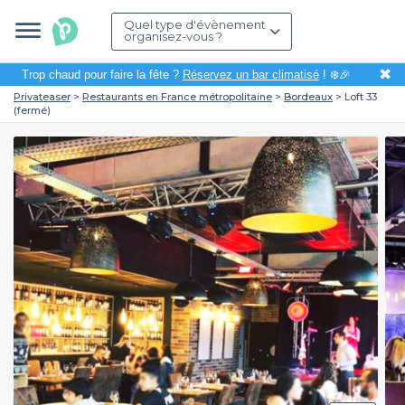
Quel type d'évènement
organisez-vous ?
✖
Trop chaud pour faire la fête ?
Réservez un bar climatisé
! ❄️🎉
Privateaser
Restaurants en France métropolitaine
Bordeaux
Loft 33
(fermé)