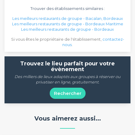
Trouver des établissements similaires :
Les meilleurs restaurants de groupe - Bacalan, Bordeaux
Les meilleurs restaurants de groupe - Bordeaux Maritime
Les meilleurs restaurants de groupe - Bordeaux
Si vous êtes le propriétaire de l'établissement,
contactez-
nous
.
Trouvez le lieu parfait pour votre
évènement
Des milliers de lieux adaptés aux groupes à réserver ou
privatiser en ligne, gratuitement.
Rechercher
Vous aimerez aussi...