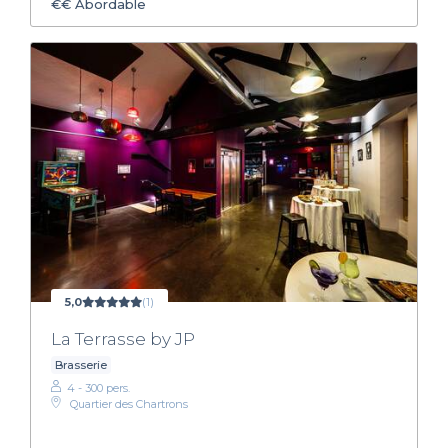
€€
Abordable
5,0
(1)
La Terrasse by JP
Brasserie
4 - 300 pers.
Quartier des Chartrons