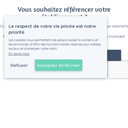
Vous souhaitez référencer votre
établissement ?
Le respect de votre vie privée est notre
Gagnez de nombreux clients parmi le million de visiteurs qui viennent
sur Privateaser chaque mois.
priorité
Pas de commissions et sans engagement, vous payez un montant
Les cookies nous permettent de personnaliser le contenu et
fixe sans risque de voir déraper la facture.
les annonces, d'offrir des fonctionnalités relatives aux médias
sociaux et d'analyser notre trafic.
En savoir plus
Référencer mon établissement
Refuser
Accepter et fermer
Déjà client
À propos de Privateaser
Privateaser Media