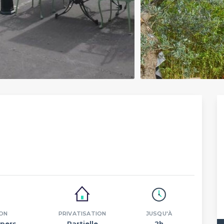
ON
PRIVATISATION
JUSQU'À
pers.
Partielle
2h