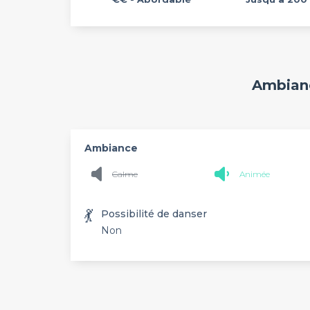
Ambianc
Ambiance
Calme
Animée
💃
Possibilité de danser
Non