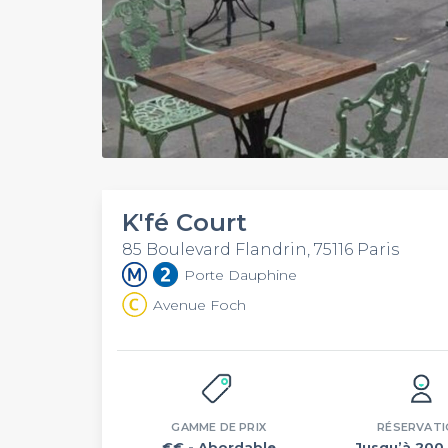
K'fé Court
85 Boulevard Flandrin, 75116 Paris
Porte Dauphine
Avenue Foch
GAMME DE PRIX
RÉSERVATI
€€
- Abordable
Jusqu’à 200 