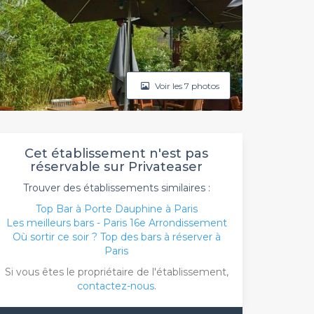
Voir les 7 photos
Cet établissement n'est pas
réservable sur Privateaser
Trouver des établissements similaires :
Top Bar à Porte Dauphine à Paris
Les meilleurs bars - Paris 16e Arrondissement
Où sortir ce soir ? Top des bars à réserver à
Paris
Si vous êtes le propriétaire de l'établissement,
contactez-nous
.