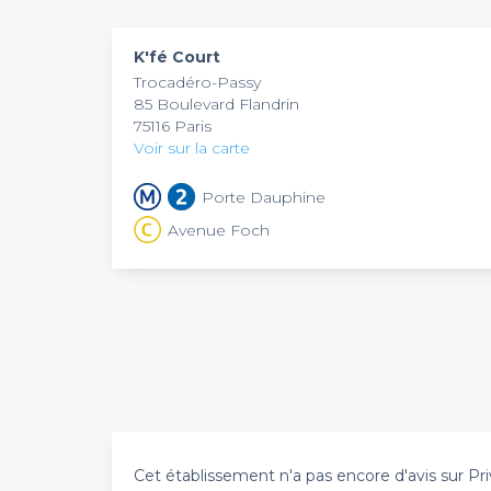
également à consulter sur notre
top bar à rése
K'fé Court
Trocadéro-Passy
85 Boulevard Flandrin
75116 Paris
Voir sur la carte
Porte Dauphine
Avenue Foch
Cet établissement n'a pas encore d'avis sur Pri