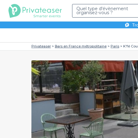
Quel type d'évènement
organisez-vous ?
Tro
Privateaser
Bars en France métropolitaine
Paris
K'fé Cou