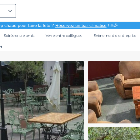
p chaud pour faire la fête ?
Réservez un bar climatisé
! ❄️🎉
Soirée entre amis
Verre entre collègues
Évènement d'entreprise
rt