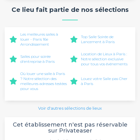
Ce lieu fait partie de nos sélections
Les meilleures salles à
Top Salle Soirée de
louer - Paris 16e
Lancement à Paris
Arrondissement
Location de Lieux à Paris :
Salles pour soirée
Notre sélection exclusive
d'entreprise à Paris
pour tous vos événements
Où louer une salle à Paris
? Notre sélection des
Louez votre Salle pas Cher
meilleures adresses testées
à Paris
pour vous
Voir d'autres sélections de lieux
Cet établissement n'est pas réservable
sur Privateaser