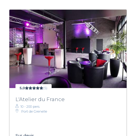
5,0
(5)
L'Atelier du France
10 - 200 pers.
Port de Grenelle
Sur devis