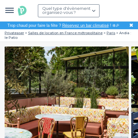
Quel type d'évènement
organisez-vous ?
✖
Trop chaud pour faire la fête ?
Réservez un bar climatisé
! ❄️🎉
Privateaser
Salles de location en France métropolitaine
Paris
Andia :
le Patio