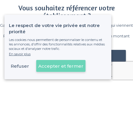
Vous souhaitez référencer votre
établissement ?
Le respect de votre vie privée est notre
Gagnez de nombreux clients parmi le million de visiteurs qui viennent
sur Privateaser chaque mois.
priorité
Pas de commissions et sans engagement, vous payez un montant
Les cookies nous permettent de personnaliser le contenu et
fixe sans risque de voir déraper la facture.
les annonces, d'offrir des fonctionnalités relatives aux médias
sociaux et d'analyser notre trafic.
En savoir plus
Référencer mon établissement
Refuser
Accepter et fermer
Déjà client
À propos de Privateaser
Privateaser Media
Privateaser en Espagne