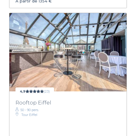
À partir de 1354 €
4,9
(23)
Rooftop Eiffel
50 - 90 pers.
Tour Eiffel