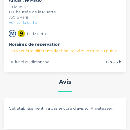
Andia : le Patio
Acurio.
repas. Elle vous ouvre ses portes de 12h à 2h du matin tous les
La Muette
jours. Ne manquez pas ces offres privilégiées en effectuant
19 Chaussée de la Muette
votre réservation dès maintenant sur Privateaser.
75016 Paris
Voir sur la carte
La Muette
Horaires de réservation
Peuvent être différents des horaires d'ouverture au public
Du lundi au dimanche
12h – 2h
Avis
Cet établissement n'a pas encore d'avis sur Privateaser.