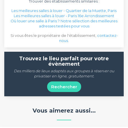
Trouver des établissements similaires :
Les meilleures salles à louer - Quartier de la Muette, Paris
Les meilleures salles à louer - Paris 16e Arrondissement
Où louer une salle à Paris ? Notre sélection des meilleures
adresses testées pour vous
Si vous êtes le propriétaire de l'établissement,
contactez-
nous
.
Trouvez le lieu parfait pour votre
évènement
Des milliers de lieux adaptés aux groupes à réserver ou
privatiser en ligne, gratuitement.
Rechercher
Vous aimerez aussi...