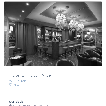
Hôtel Ellington Nice
5 - 70 pers.
Nice
Sur devis
Établissement non réservable