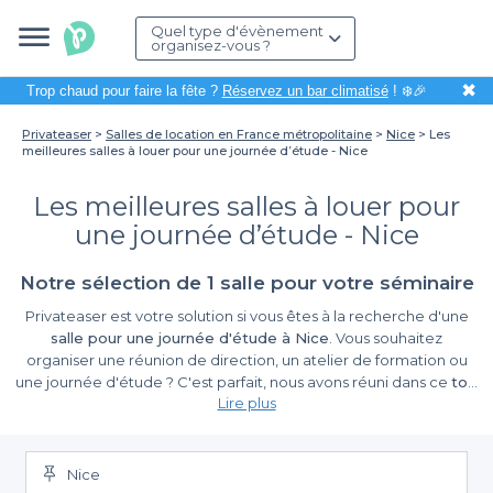
Quel type d'évènement
organisez-vous ?
✖
Trop chaud pour faire la fête ?
Réservez un bar climatisé
! ❄️🎉
Privateaser
Salles de location en France métropolitaine
Nice
Les
meilleures salles à louer pour une journée d’étude - Nice
Les meilleures salles à louer pour
une journée d’étude - Nice
Notre sélection de 1 salle pour votre séminaire
Privateaser est votre solution si vous êtes à la recherche d'une
salle pour une journée d'étude à Nice
. Vous souhaitez
organiser une réunion de direction, un atelier de formation ou
une journée d'étude ? C'est parfait, nous avons réuni dans ce
top
Lire plus
salle pour une journée d'étude à Nice
les meilleures adresses
pour épater vos collègues. Pour quelques heures, une demi-
journée ou une journée entière, ces salles sauront répondre à
vos attentes, même les plus exigeantes. Que vous soyez à la
Nice
recherche d'une salle dans un hôtel à étoiles ou une salle