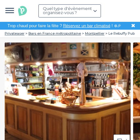
Quel type d'évènement
organisez-vous ?
✖
Trop chaud pour faire la fête ?
Réservez un bar climatisé
! ❄️🎉
Privateaser
Bars en France métropolitaine
Montpellier
Le Rebuffy Pub