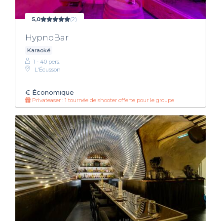
5,0
(2)
HypnoBar
Karaoké
1 - 40 pers.
L'Écusson
€
Économique
Privateaser : 1 tournée de shooter offerte pour le groupe