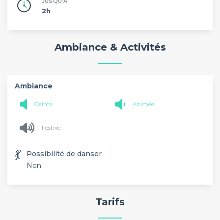
JUSQU'À
2h
Ambiance & Activités
Ambiance
Calme
Animée
Festive
💃
Possibilité de danser
Non
Tarifs