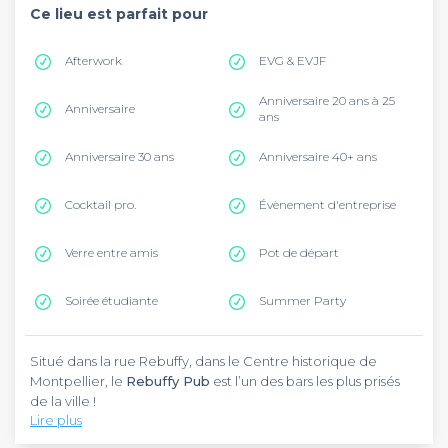
Ce lieu est parfait pour
Afterwork
EVG & EVJF
Anniversaire 20 ans à 25
Anniversaire
ans
Anniversaire 30 ans
Anniversaire 40+ ans
Cocktail pro.
Évènement d'entreprise
Verre entre amis
Pot de départ
Soirée étudiante
Summer Party
Situé dans la rue Rebuffy, dans le Centre historique de
Montpellier, le
Rebuffy Pub
est l’un des bars les plus prisés
de la ville !
Lire plus
Adresse bien connue des Montpelliérains, le Rebuffy se