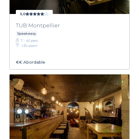
5,0
(2)
TUB Montpellier
Speakeasy
7 - 40 pers.
L’Écusson
€€
Abordable