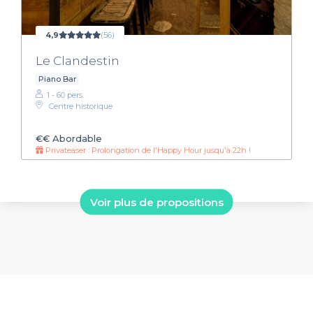
4,9
(56)
Le Clandestin
Piano Bar
1 - 60 pers.
Centre historique
€€
Abordable
Privateaser : Prolongation de l'Happy Hour jusqu'à 22h !
Voir plus de propositions