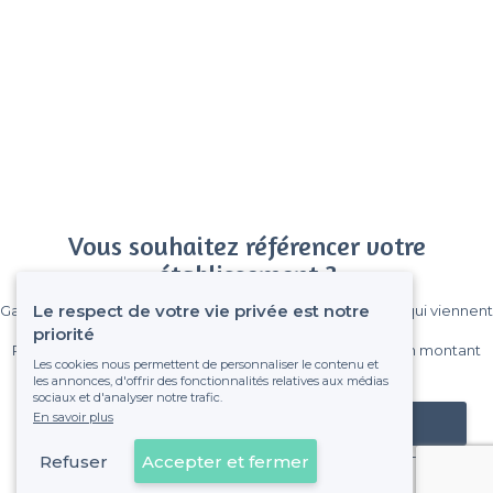
Vous souhaitez référencer votre
établissement ?
Le respect de votre vie privée est notre
Gagnez de nombreux clients parmi le million de visiteurs qui viennent
sur Privateaser chaque mois.
priorité
Pas de commissions et sans engagement, vous payez un montant
Les cookies nous permettent de personnaliser le contenu et
fixe sans risque de voir déraper la facture.
les annonces, d'offrir des fonctionnalités relatives aux médias
sociaux et d'analyser notre trafic.
En savoir plus
Référencer mon établissement
Refuser
Accepter et fermer
Déjà client