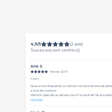
4,9/5
(2 avis)
Tous les avis sont certifiés.
Anis S.
∙ Février 2017
5 pers.
Nous avons fréquenté un certain nombre de bars de cette 
à tous les niveaux!
Mention spéciale au serveur qui m'a parlé de l'Ile aux épic
En bref: Expérience très agréable, je recommande !
Lire plus