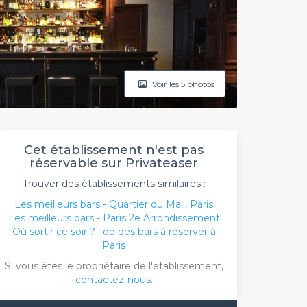
Voir les 5 photos
Cet établissement n'est pas
réservable sur Privateaser
Trouver des établissements similaires :
Les meilleurs bars - Quartier du Mail, Paris
Les meilleurs bars - Paris 2e Arrondissement
Où sortir ce soir ? Top des bars à réserver à
Paris
Si vous êtes le propriétaire de l'établissement,
contactez-nous
.