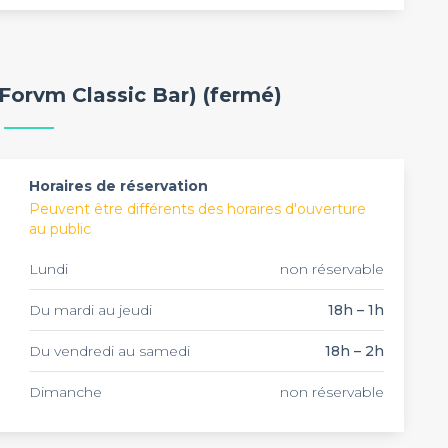
icône au fil des années, appartient à la famille Biolatto
 d'époque, classe et raffiné, les barmen vous
ojito, spritzvm etc) mais surtout des cocktails
le Porn Star Martini ou encore le Mojito Shakerato !
il à la main, vous vous sentirez comme un roi et vous
un anniversaire, un pot de départ, un afterwork ou une
Forvm Classic Bar) (fermé)
 coeur de la Ville Lumière ! Selon le nombre de
server quelques tables, privatiser un espace du bar ou
Horaires de réservation
Peuvent être différents des horaires d'ouverture
au public
Lundi
non réservable
Du mardi au jeudi
18h – 1h
Du vendredi au samedi
18h – 2h
Dimanche
non réservable