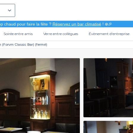
p chaud pour faire la fête ?
Réservez un bar climatisé
! ❄️🎉
Soirée entre amis
Verre entre collègues
Évènement d'entreprise
 (Forvm Classic Bar) (fermé)