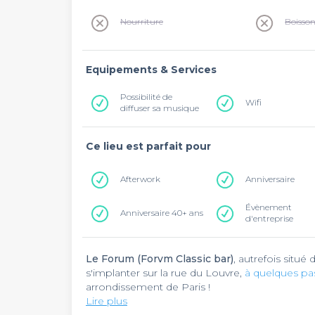
Nourriture
Boisso
Equipements & Services
Possibilité de
Wifi
diffuser sa musique
Ce lieu est parfait pour
Afterwork
Anniversaire
Évènement
Anniversaire 40+ ans
d'entreprise
Le Forum (Forvm Classic bar)
, autrefois situ
s'implanter sur la rue du Louvre,
à quelques pas
arrondissement de Paris !
Lire plus