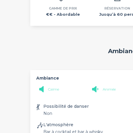
GAMME DE PRIX
RÉSERVATION
€€
- Abordable
Jusqu’à 60 pers
Ambianc
Ambiance
Calme
Animée
💃
Possibilité de danser
Non
🎶
L'atmosphère
Bar à cocktail et bar à whisky