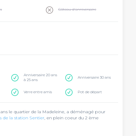
ns
Gâteau d'anniversaire
Anniversaire 20 ans
Anniversaire 30 ans
à 25 ans
Verre entre amis
Pot de départ
é dans le quartier de la Madeleine, a déménagé pour
 de la station Sentier
, en plein coeur du 2 ème