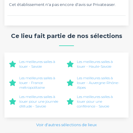
Cet établissement n'a pas encore d'avis sur Privateaser.
Ce lieu fait partie de nos sélections
Les meilleures salles à
Les meilleures salles à
louer - Savoie
louer - Haute-Savoie
Les meilleures salles à
Les meilleures salles à
louer - France
louer - Auvergne-Rhône-
métropolitaine
Alpes
Les meilleures salles à
Les meilleures salles à
louer pour une journée
louer pour une
d’étude - Savoie
conférence - Savoie
Voir d'autres sélections de lieux