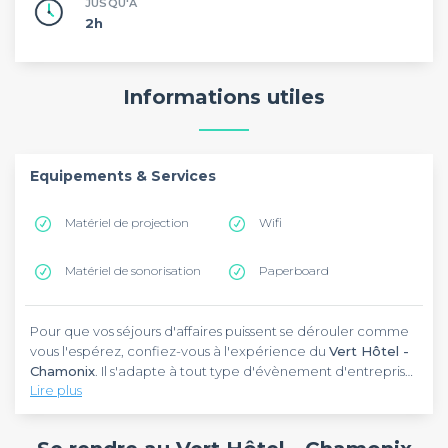
JUSQU'À
2h
Informations utiles
Equipements & Services
Matériel de projection
Wifi
Matériel de sonorisation
Paperboard
Pour que vos séjours d'affaires puissent se dérouler comme
vous l'espérez, confiez-vous à l'expérience du
Vert Hôtel -
Chamonix
. Il s'adapte à tout type d'évènement d'entreprise
Lire plus
et propose des solutions adéquates pour les réussir. Situé
dans la ville de Chamonix-Mont-Blanc, il s’installe à moins de
Choisissez le
Vert Hôtel - Chamonix
pour vous ressourcer en
5 minutes de la gare. D'ailleurs, l'aéroport de Genève se
pleine nature. Vous profiterez d'une vue imprenable sur les