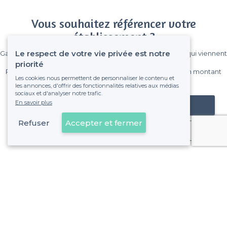
Vous souhaitez référencer votre
établissement ?
Le respect de votre vie privée est notre
Gagnez de nombreux clients parmi le million de visiteurs qui viennent
sur Privateaser chaque mois.
priorité
Pas de commissions et sans engagement, vous payez un montant
Les cookies nous permettent de personnaliser le contenu et
fixe sans risque de voir déraper la facture.
les annonces, d'offrir des fonctionnalités relatives aux médias
sociaux et d'analyser notre trafic.
En savoir plus
Référencer mon établissement
Refuser
Accepter et fermer
Déjà client
À propos de Privateaser
Privateaser Media