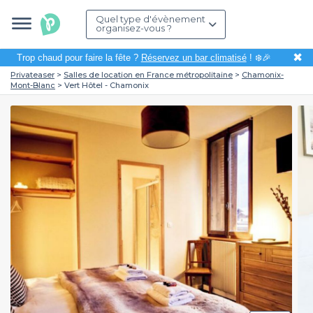
Quel type d'évènement
organisez-vous ?
✖
Trop chaud pour faire la fête ?
Réservez un bar climatisé
! ❄️🎉
Privateaser
Salles de location en France métropolitaine
Chamonix-
Mont-Blanc
Vert Hôtel - Chamonix