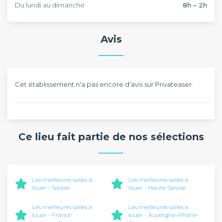
Du lundi au dimanche
8h – 2h
Avis
Cet établissement n'a pas encore d'avis sur Privateaser.
Ce lieu fait partie de nos sélections
Les meilleures salles à
Les meilleures salles à
louer - Savoie
louer - Haute-Savoie
Les meilleures salles à
Les meilleures salles à
louer - France
louer - Auvergne-Rhône-