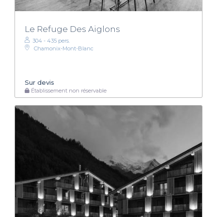
Le Refuge Des Aiglons
304 - 435 pers.
Chamonix-Mont-Blanc
Sur devis
Établissement non réservable