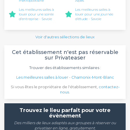
métropolitaine
Alpes
Les meilleures salles à
Les meilleures salles à
louer pour une soirée
louer pour une journée
d’entreprise - Savoie
d’étude - Savoie
Voir d'autres sélections de lieux
Cet établissement n'est pas réservable
sur Privateaser
Trouver des établissements similaires :
Les meilleures salles à louer - Chamonix-Mont-Blanc
Si vous êtes le propriétaire de l'établissement,
contactez-
nous
.
Trouvez le lieu parfait pour votre
évènement
Des milliers de lieux adaptés aux groupes à réserver ou
privatiser en ligne, gratuitement.