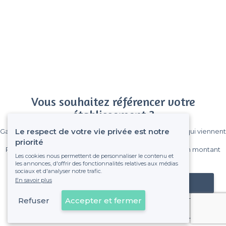
Vous souhaitez référencer votre
établissement ?
Le respect de votre vie privée est notre
Gagnez de nombreux clients parmi le million de visiteurs qui viennent
sur Privateaser chaque mois.
priorité
Pas de commissions et sans engagement, vous payez un montant
Les cookies nous permettent de personnaliser le contenu et
fixe sans risque de voir déraper la facture.
les annonces, d'offrir des fonctionnalités relatives aux médias
sociaux et d'analyser notre trafic.
En savoir plus
Référencer mon établissement
Refuser
Accepter et fermer
Déjà client