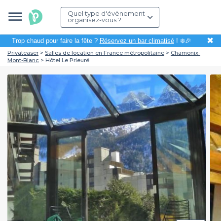
Quel type d'évènement
organisez-vous ?
✖
Trop chaud pour faire la fête ?
Réservez un bar climatisé
! ❄️🎉
Privateaser
Salles de location en France métropolitaine
Chamonix-
Mont-Blanc
Hôtel Le Prieuré