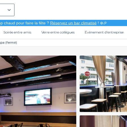
p chaud pour faire la fête ?
Réservez un bar climatisé
! ❄️🎉
Soirée entre amis
Verre entre collègues
Évènement d'entreprise
pa (fermé)