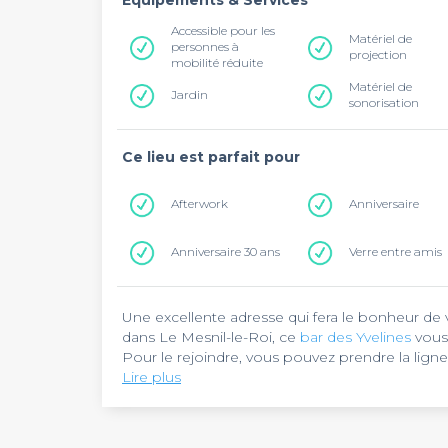
Equipements & Services
Accessible pour les
Matériel de
personnes à
projection
mobilité réduite
Matériel de
Jardin
sonorisation
Ce lieu est parfait pour
Afterwork
Anniversaire
Anniversaire 30 ans
Verre entre amis
Une excellente adresse qui fera le bonheur de v
dans Le Mesnil-le-Roi, ce
bar des Yvelines
vous 
Pour le rejoindre, vous pouvez prendre la ligne
Lire plus
L’
O'Vespa
dispose d’un cadre bien convivial. E
Ce bar vous propose la réservation de quelques 
recevoir 80 personnes. Soucieux de votre bien