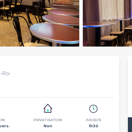
e-Roi
ION
PRIVATISATION
JUSQU'À
pers.
Non
1h30