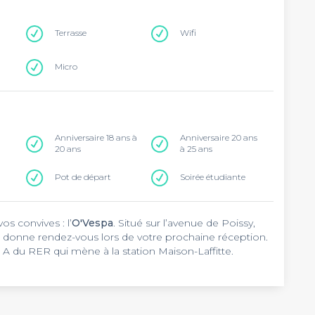
Terrasse
Wifi
Micro
Anniversaire 18 ans à
Anniversaire 20 ans
20 ans
à 25 ans
Pot de départ
Soirée étudiante
os convives : l’
O'Vespa
. Situé sur l’avenue de Poissy,
donne rendez-vous lors de votre prochaine réception.
 A du RER qui mène à la station Maison-Laffitte.
nvie de passer d’agréables moments avec vos invités ?
tables. Selon votre effectif, il est en mesure de
-être, cet établissement vous propose des planches,