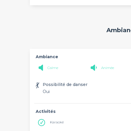
Ambianc
Ambiance
Calme
Animée
💃
Possibilité de danser
Oui
Activités
Karaoké