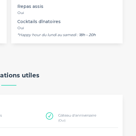
Repas assis
Oui
Cocktails dînatoires
Oui
*Happy hour du lundi au samedi :
18h – 20h
ations utiles
ns
Gâteau d'anniversaire
(Oui)