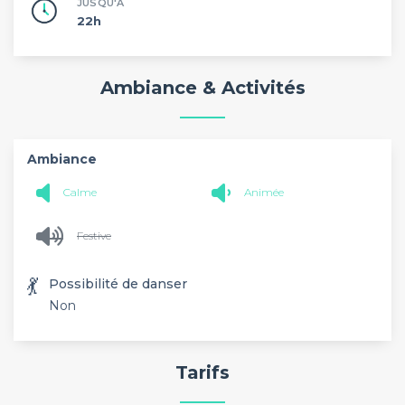
JUSQU'À
22h
Ambiance & Activités
Ambiance
Calme
Animée
Festive
💃
Possibilité de danser
Non
Tarifs