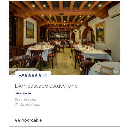
4,8
(30)
L'Ambassade d'Auvergne
Brasserie
8 - 180 pers.
Sainte-Avoye
€€
Abordable