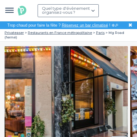
Quel type d'évènement
organisez-vous ?
✖
Trop chaud pour faire la fête ?
Réservez un bar climatisé
! ❄️🎉
Privateaser
Restaurants en France métropolitaine
Paris
Mg Road
(fermé)