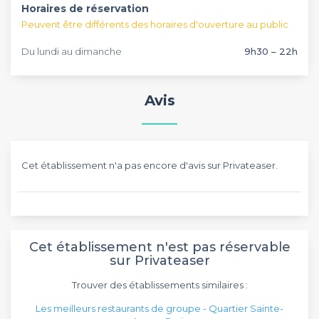
Horaires de réservation
végétariens apprécieront le vegetable biryani et les menus
tandoori seront pour les plus gourmands.
Peuvent être différents des horaires d'ouverture au public
Du lundi au dimanche
9h30 – 22h
Avis
Cet établissement n'a pas encore d'avis sur Privateaser.
Cet établissement n'est pas réservable
sur Privateaser
Trouver des établissements similaires :
Les meilleurs restaurants de groupe - Quartier Sainte-