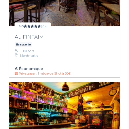
5,0
(23)
Au FINFAIM
Brasserie
1 - 80 pers.
Montmartre
€
Économique
Privateaser : 1 mètre de Shot à 30€ !