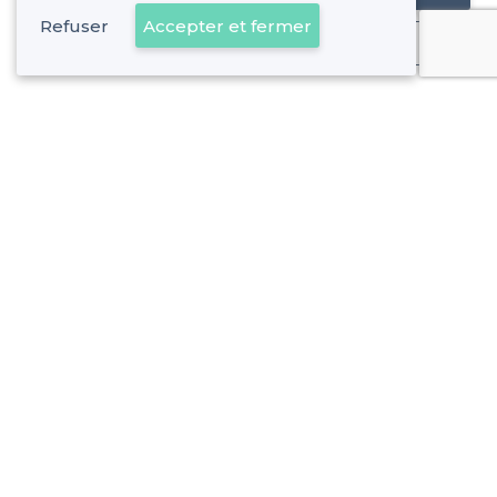
Refuser
Accepter et fermer
Déjà client
À propos de Privateaser
Privateaser Media
Privateaser en Espagne
Aide
Référencer mon établissement
Politique de protection des données
Conditions générales d'utilisation
Nous contacter