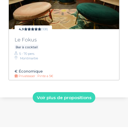
4,9
(108)
Le Fokus
Bar à cocktail
5 - 70 pers.
Montmartre
€
Économique
Privateaser : Pinte a 5€
Voir plus de propositions