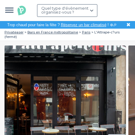
Quel type d'évènement
organisez-vous ?
✖
Trop chaud pour faire la fête ?
Réservez un bar climatisé
! ❄️🎉
Privateaser
Bars en France métropolitaine
Paris
L'Attrape-c?urs
(fermé)