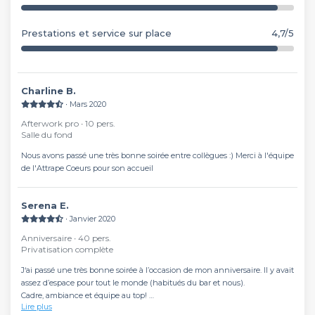
Prestations et service sur place
4,7/5
Charline B.
∙ Mars 2020
Afterwork pro ∙ 10 pers.
Salle du fond
Nous avons passé une très bonne soirée entre collègues :) Merci à l'équipe
de l'Attrape Coeurs pour son accueil
Serena E.
∙ Janvier 2020
Anniversaire ∙ 40 pers.
Privatisation complète
J‘ai passé une très bonne soirée à l’occasion de mon anniversaire. Il y avait
assez d’espace pour tout le monde (habitués du bar et nous).
Cadre, ambiance et équipe au top!
Lire plus
PS : juste un manque de variétés niveau fromages dans la planche servie