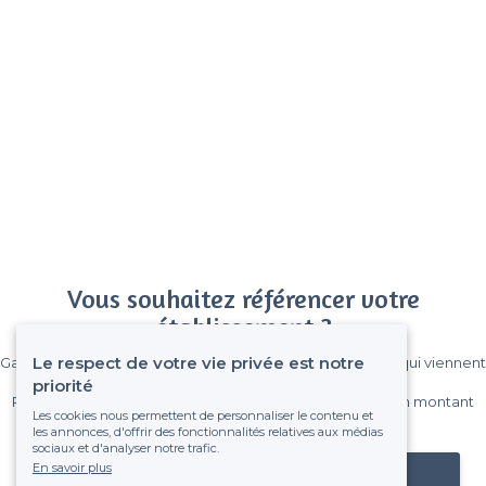
Vous souhaitez référencer votre
établissement ?
Le respect de votre vie privée est notre
Gagnez de nombreux clients parmi le million de visiteurs qui viennent
sur Privateaser chaque mois.
priorité
Pas de commissions et sans engagement, vous payez un montant
Les cookies nous permettent de personnaliser le contenu et
fixe sans risque de voir déraper la facture.
les annonces, d'offrir des fonctionnalités relatives aux médias
sociaux et d'analyser notre trafic.
En savoir plus
Référencer mon établissement