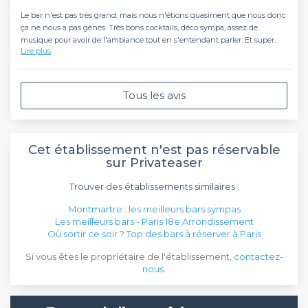
Le bar n'est pas très grand, mais nous n'étions quasiment que nous donc
ça ne nous a pas gênés. Très bons cocktails, déco sympa, assez de
musique pour avoir de l'ambiance tout en s'entendant parler. Et super
Lire plus
accueil de Vanessa. Je recommande !
Tous les avis
Cet établissement n'est pas réservable
sur Privateaser
Trouver des établissements similaires :
Montmartre : les meilleurs bars sympas
Les meilleurs bars - Paris 18e Arrondissement
Où sortir ce soir ? Top des bars à réserver à Paris
Si vous êtes le propriétaire de l'établissement,
contactez-
nous
.