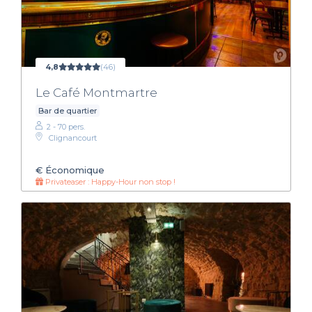
4,8
(46)
Le Café Montmartre
Bar de quartier
2 - 70 pers.
Clignancourt
€
Économique
Privateaser : Happy-Hour non stop !