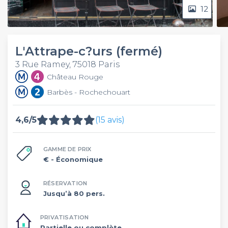
12
L'Attrape-c?urs (fermé)
3 Rue Ramey, 75018 Paris
Château Rouge
Barbès - Rochechouart
4,6/5
(15 avis)
GAMME DE PRIX
€
- Économique
RÉSERVATION
Jusqu’à 80 pers.
PRIVATISATION
Partielle ou complète