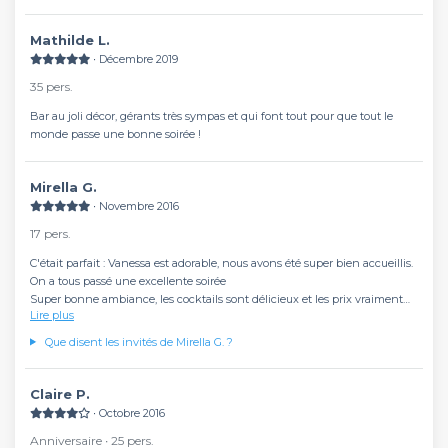
(seulement d’un camembert). Mais sinon tout était parfait :)
Mathilde L.
∙ Décembre 2019
35 pers.
Bar au joli décor, gérants très sympas et qui font tout pour que tout le
monde passe une bonne soirée !
Mirella G.
∙ Novembre 2016
17 pers.
C'était parfait : Vanessa est adorable, nous avons été super bien accueillis.
On a tous passé une excellente soirée
Super bonne ambiance, les cocktails sont délicieux et les prix vraiment
Lire plus
raisonnables.
Je referai une soirée à l'Attrape-Coeurs avec plaisir!
Que disent les invités de Mirella G. ?
Claire P.
∙ Octobre 2016
Anniversaire ∙ 25 pers.