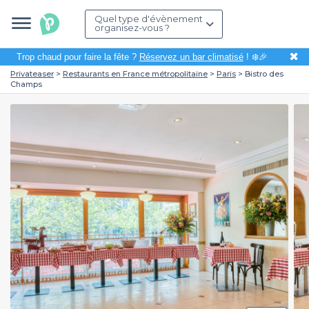
Quel type d'évènement
organisez-vous ?
✖
Trop chaud pour faire la fête ?
Réservez un bar climatisé
! ❄️🎉
Privateaser
Restaurants en France métropolitaine
Paris
Bistro des
Champs