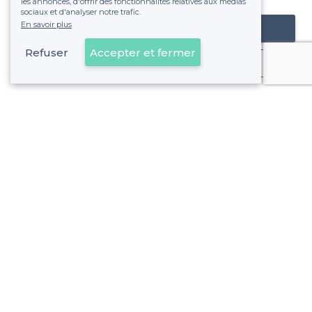
les annonces, d'offrir des fonctionnalités relatives aux médias
sociaux et d'analyser notre trafic.
En savoir plus
Référencer mon établissement
Refuser
Accepter et fermer
Déjà client
À propos de Privateaser
Privateaser Media
Privateaser en Espagne
Aide
Référencer mon établissement
Politique de protection des données