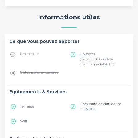
Informations utiles
Ce que vous pouvez apporter
Nourriture
Boissons
(Oui, droit de bouchon
champagne de 15€ TTC )
Gâteau d'anniversaire
Equipements & Services
Possibilité de diffuser sa
Terrasse
musique
Wifi