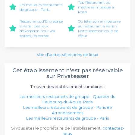
Top Restaurant où
Les meilleurs restaurants
mettre sa musique à
de groupe - Paris
Paris
Restaurants d'Entreprise
Où fêter son anniversaire
à Paris : Des lieux
au restaurant à Paris ?
d'exception pour vos
Notre sélection coup de
soirées Corporate
cœur
Voir d'autres sélections de lieux
Cet établissement n'est pas réservable
sur Privateaser
Trouver des établissements similaires :
Les meilleurs restaurants de groupe - Quartier du
Faubourg-du-Roule, Paris
Les meilleurs restaurants de groupe - Paris 8e
Arrondissement
Les meilleurs restaurants de groupe - Paris
Si vous êtes le propriétaire de l'établissement,
contactez-
nous
.