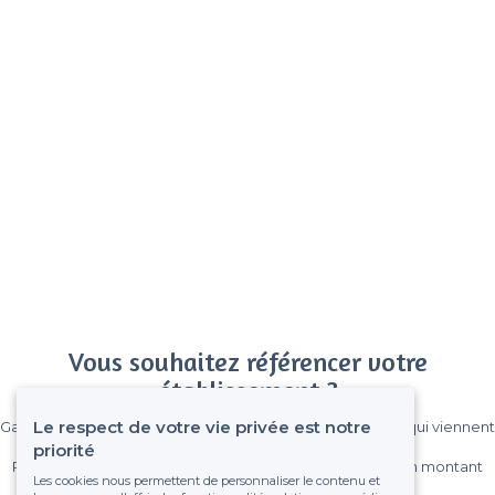
Vous souhaitez référencer votre
établissement ?
Le respect de votre vie privée est notre
Gagnez de nombreux clients parmi le million de visiteurs qui viennent
sur Privateaser chaque mois.
priorité
Pas de commissions et sans engagement, vous payez un montant
Les cookies nous permettent de personnaliser le contenu et
fixe sans risque de voir déraper la facture.