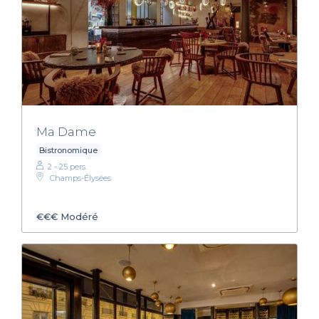
Ma Dame
Bistronomique
2 - 25 pers.
Champs-Élysées
€€€
Modéré