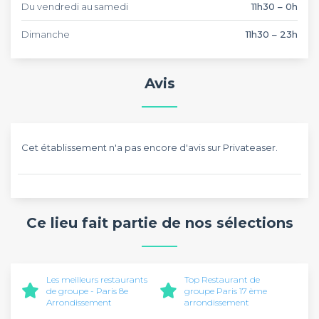
Du vendredi au samedi
11h30 – 0h
Dimanche
11h30 – 23h
Avis
Cet établissement n'a pas encore d'avis sur Privateaser.
Ce lieu fait partie de nos sélections
Les meilleurs restaurants
Top Restaurant de
de groupe - Paris 8e
groupe Paris 17 ème
Arrondissement
arrondissement