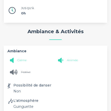
JUSQU'À
0h
Ambiance & Activités
Ambiance
Calme
Animée
Festive
💃
Possibilité de danser
Non
🎶
L'atmosphère
Guinguette