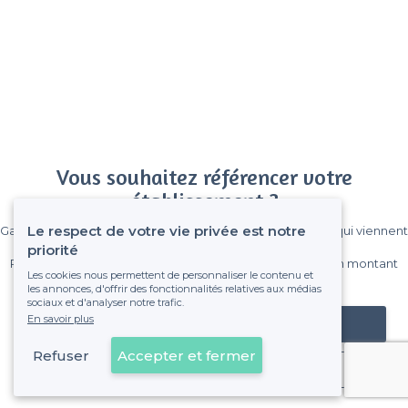
Vous souhaitez référencer votre
établissement ?
Le respect de votre vie privée est notre
Gagnez de nombreux clients parmi le million de visiteurs qui viennent
sur Privateaser chaque mois.
priorité
Pas de commissions et sans engagement, vous payez un montant
Les cookies nous permettent de personnaliser le contenu et
fixe sans risque de voir déraper la facture.
les annonces, d'offrir des fonctionnalités relatives aux médias
sociaux et d'analyser notre trafic.
En savoir plus
Référencer mon établissement
Refuser
Accepter et fermer
Déjà client