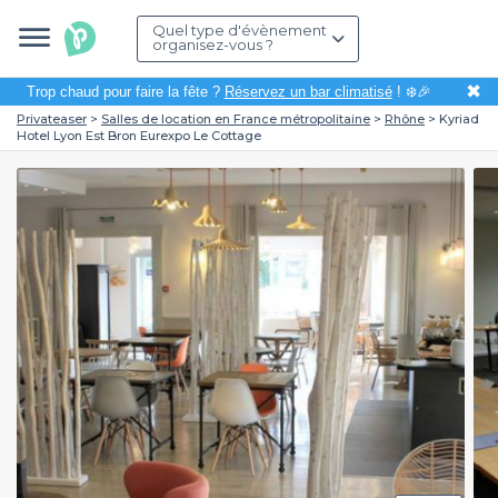
Quel type d'évènement
organisez-vous ?
✖
Trop chaud pour faire la fête ?
Réservez un bar climatisé
! ❄️🎉
Privateaser
Salles de location en France métropolitaine
Rhône
Kyriad
Hotel Lyon Est Bron Eurexpo Le Cottage