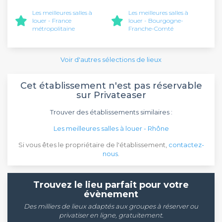
Les meilleures salles à
Les meilleures salles à
louer - France
louer - Bourgogne-
métropolitaine
Franche-Comté
Voir d'autres sélections de lieux
Cet établissement n'est pas réservable
sur Privateaser
Trouver des établissements similaires :
Les meilleures salles à louer - Rhône
Si vous êtes le propriétaire de l'établissement,
contactez-
nous
.
Trouvez le lieu parfait pour votre
évènement
Des milliers de lieux adaptés aux groupes à réserver ou
privatiser en ligne, gratuitement.