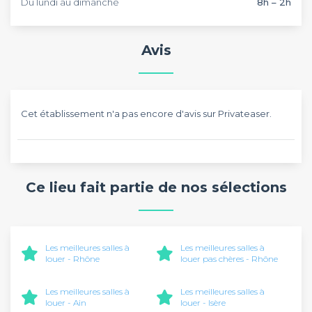
Du lundi au dimanche
8h – 2h
Avis
Cet établissement n'a pas encore d'avis sur Privateaser.
Ce lieu fait partie de nos sélections
Les meilleures salles à
Les meilleures salles à
louer - Rhône
louer pas chères - Rhône
Les meilleures salles à
Les meilleures salles à
louer - Ain
louer - Isère