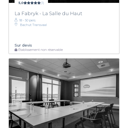
5,0
(1)
La Fabryk - La Salle du Haut
18 - 50 pers.
Bachut Transvaal
Sur devis
Établissement non réservable