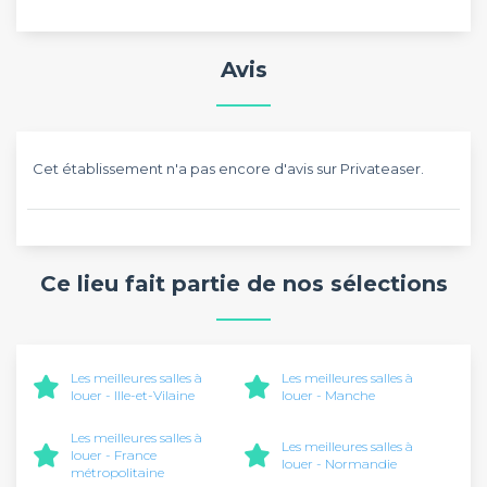
Avis
Cet établissement n'a pas encore d'avis sur Privateaser.
Ce lieu fait partie de nos sélections
Les meilleures salles à
Les meilleures salles à
louer - Ille-et-Vilaine
louer - Manche
Les meilleures salles à
Les meilleures salles à
louer - France
louer - Normandie
métropolitaine