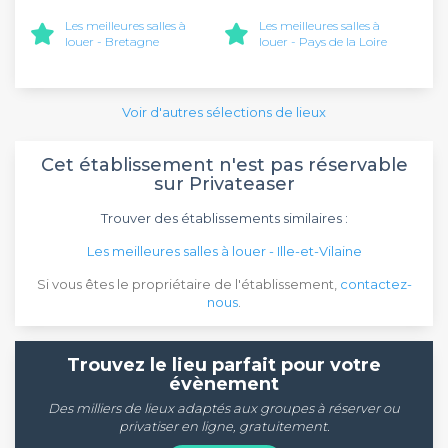
Les meilleures salles à
Les meilleures salles à
louer - Bretagne
louer - Pays de la Loire
Voir d'autres sélections de lieux
Cet établissement n'est pas réservable
sur Privateaser
Trouver des établissements similaires :
Les meilleures salles à louer - Ille-et-Vilaine
Si vous êtes le propriétaire de l'établissement,
contactez-
nous
.
Trouvez le lieu parfait pour votre
évènement
Des milliers de lieux adaptés aux groupes à réserver ou
privatiser en ligne, gratuitement.