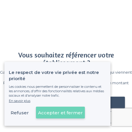
Vous souhaitez référencer votre
établissement ?
Le respect de votre vie privée est notre
Gagnez de nombreux clients parmi le million de visiteurs qui viennent
sur Privateaser chaque mois.
priorité
Pas de commissions et sans engagement, vous payez un montant
Les cookies nous permettent de personnaliser le contenu et
fixe sans risque de voir déraper la facture.
les annonces, d'offrir des fonctionnalités relatives aux médias
sociaux et d'analyser notre trafic.
En savoir plus
Référencer mon établissement
Refuser
Accepter et fermer
Déjà client