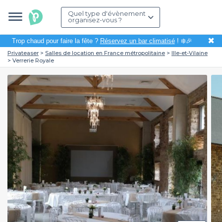
Quel type d'évènement
organisez-vous ?
✖
Trop chaud pour faire la fête ?
Réservez un bar climatisé
! ❄️🎉
Privateaser
Salles de location en France métropolitaine
Ille-et-Vilaine
Verrerie Royale