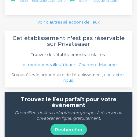
louer - Nouvelle-Aquitaine
louer - Pays de la Loire
Voir d'autres sélections de lieux
Cet établissement n'est pas réservable
sur Privateaser
Trouver des établissements similaires :
Les meilleures salles à louer - Charente-Maritime
Si vous êtes le propriétaire de l'établissement,
contactez-
nous
.
Trouvez le lieu parfait pour votre
évènement
Des milliers de lieux adaptés aux groupes à réserver ou
privatiser en ligne, gratuitement.
Rechercher