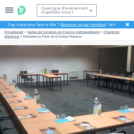
Quel type d'évènement
organisez-vous ?
✖
Trop chaud pour faire la fête ?
Réservez un bar climatisé
! ❄️🎉
Privateaser
Salles de location en France métropolitaine
Charente-
Maritime
Résidence Park And Suites Marans