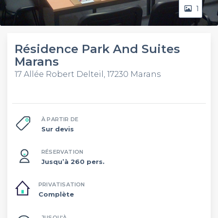
1
Résidence Park And Suites
Marans
17 Allée Robert Delteil, 17230 Marans
À PARTIR DE
Sur devis
RÉSERVATION
Jusqu’à 260 pers.
PRIVATISATION
Complète
JUSQU'À