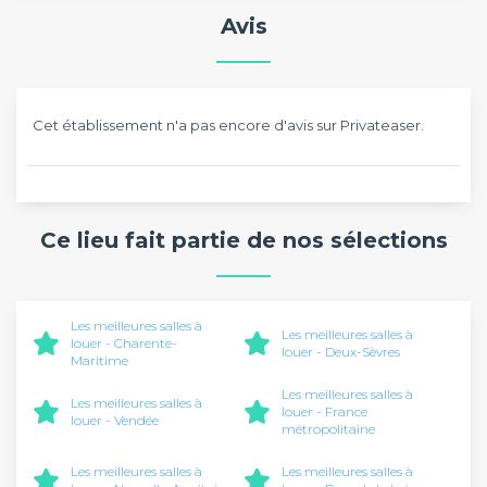
Avis
Cet établissement n'a pas encore d'avis sur Privateaser.
Ce lieu fait partie de nos sélections
Les meilleures salles à
Les meilleures salles à
louer - Charente-
louer - Deux-Sèvres
Maritime
Les meilleures salles à
Les meilleures salles à
louer - France
louer - Vendée
métropolitaine
Les meilleures salles à
Les meilleures salles à