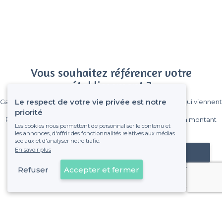
Vous souhaitez référencer votre
établissement ?
Le respect de votre vie privée est notre
Gagnez de nombreux clients parmi le million de visiteurs qui viennent
sur Privateaser chaque mois.
priorité
Pas de commissions et sans engagement, vous payez un montant
Les cookies nous permettent de personnaliser le contenu et
fixe sans risque de voir déraper la facture.
les annonces, d'offrir des fonctionnalités relatives aux médias
sociaux et d'analyser notre trafic.
En savoir plus
Référencer mon établissement
Refuser
Accepter et fermer
Déjà client