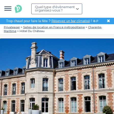
Quel type d'évènement
organisez-vous ?
✖
Trop chaud pour faire la fête ?
Réservez un bar climatisé
! ❄️🎉
Privateaser
Salles de location en France métropolitaine
Charente-
Maritime
Hôtel Du Château