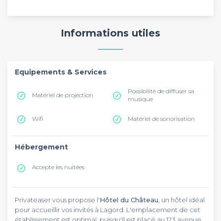
Informations utiles
Equipements & Services
Possibilité de diffuser sa
Matériel de projection
musique
Wifi
Matériel de sonorisation
Hébergement
Accepte les nuitées
Privateaser vous propose l'
Hôtel du Château
, un hôtel idéal
pour accueillir vos invités à Lagord. L'emplacement de cet
établissement est optimal, puisqu'il est placé au 123 avenue