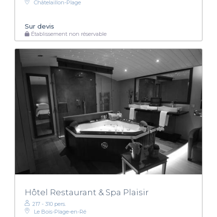
Châtelaillon-Plage
Sur devis
Établissement non réservable
Hôtel Restaurant & Spa Plaisir
217 - 310 pers.
Le Bois-Plage-en-Ré