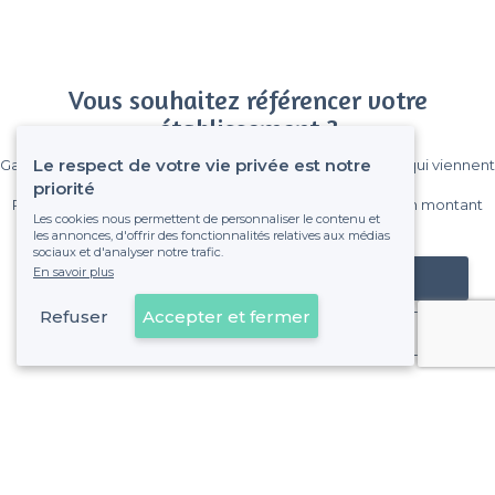
Vous souhaitez référencer votre
établissement ?
Le respect de votre vie privée est notre
Gagnez de nombreux clients parmi le million de visiteurs qui viennent
sur Privateaser chaque mois.
priorité
Pas de commissions et sans engagement, vous payez un montant
Les cookies nous permettent de personnaliser le contenu et
fixe sans risque de voir déraper la facture.
les annonces, d'offrir des fonctionnalités relatives aux médias
sociaux et d'analyser notre trafic.
En savoir plus
Référencer mon établissement
Refuser
Accepter et fermer
Déjà client
À propos de Privateaser