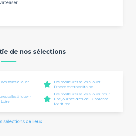
vateaser.
rtie de nos sélections
ures salles à louer -
Les meilleures salles à louer -
France métropolitaine
Les meilleures salles à louer pour
ures salles à louer -
une journée d’étude - Charente-
 Loire
Maritime
s sélections de lieux