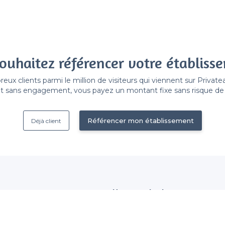
ouhaitez référencer votre établiss
x clients parmi le million de visiteurs qui viennent sur Privat
 sans engagement, vous payez un montant fixe sans risque de vo
Référencer mon établissement
Déjà client
Nous contacter
 établissement
contact@privateaser.com
Nos clients sont satisfaits :
tection des données