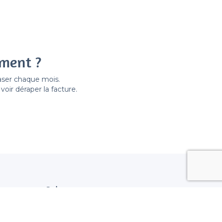
ement ?
easer chaque mois.
ir déraper la facture.
Suivez nous