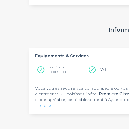
Inform
Equipements & Services
Matériel de
Wifi
projection
Vous voulez séduire vos collaborateurs ou vos 
d’entreprise ? Choisissez l’hôtel
Premiere Class
cadre agréable, cet établissement à Aytré pro
pour sortir de l’ordinaire. Installé rue Gutenber
Lire plus
Rochelle.
Avec son architecture moderne, le mot « bienv
fois en face de l’hôtel
Premiere Classe La Roch
l’accueil chaleureux qui vous attend. Pour vos
établissement vous propose un espace de locati