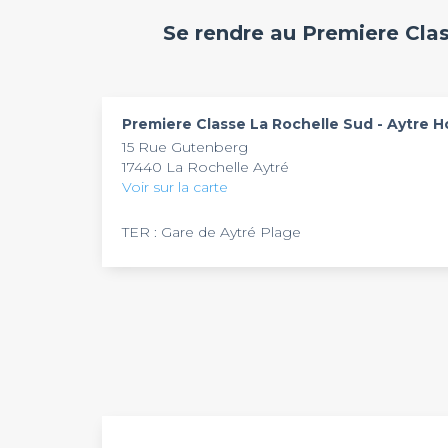
personnes et possède du matériel de projectio
Tout au long de vos évènements professionnels
Se rendre au Premiere Clas
naturellement, une connexion Wi-Fi reste égal
Sud - Aytre Hotel
déploie un meilleur service 
présentation.
confortables de cet établissement, vous pouvez
disponibilité, cet hôtel vous reçoit tous les jou
pouvez toujours faire appel à Privateaser.
Premiere Classe La Rochelle Sud - Aytre H
15 Rue Gutenberg
17440 La Rochelle Aytré
Voir sur la carte
TER : Gare de Aytré Plage