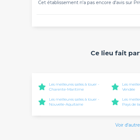
Cet établissement n'a pas encore d'avis sur Pri
Ce lieu fait pa
Les meilleures salles à louer -
Les meille
Charente-Maritime
Vendée
Les meilleures salles à louer -
Les meille
Nouvelle-Aquitaine
Pays de la
Voir d'autre