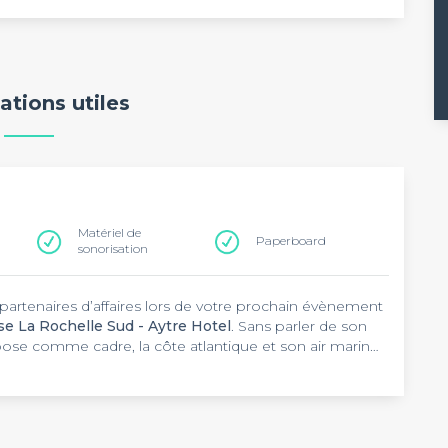
ations utiles
Matériel de
Paperboard
sonorisation
partenaires d’affaires lors de votre prochain évènement
e La Rochelle Sud - Aytre Hotel
. Sans parler de son
pose comme cadre, la côte atlantique et son air marin
g, cet hôtel se tient d’ailleurs à 20 minutes de La
enue » écrit en plusieurs langues saute aux yeux une
elle Sud - Aytre Hotel
. Cela donne déjà une idée de
séminaires à La Rochelle
et vos conférences, cet
on. Cette dernière a la capacité d’accueillir 50