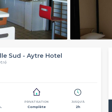
le Sud - Aytre Hotel
ytré
PRIVATISATION
JUSQU'À
.
Complète
2h