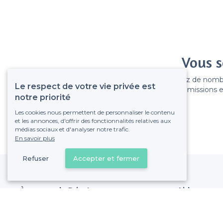
Vous s
Gagnez de nombreu
Le respect de votre vie privée est
Pas de commissions et
notre priorité
Les cookies nous permettent de personnaliser le contenu
et les annonces, d'offrir des fonctionnalités relatives aux
médias sociaux et d'analyser notre trafic.
En savoir plus
Refuser
Accepter et fermer
À propos de Privateaser
Aide
Privateaser Media
Référencer mon
Privateaser en Espagne
Politique de pro