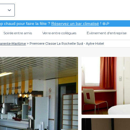
p chaud pour faire la fête ?
Réservez un bar climatisé
! ❄️🎉
Soirée entre amis
Verre entre collègues
Évènement d'entreprise
arente-Maritime
Premiere Classe La Rochelle Sud - Aytre Hotel