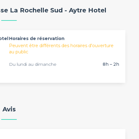
n et de sonorisation ainsi qu’un paperboard. Bien
, le personnel de l’hôtel
Premiere Classe La Rochelle
se La Rochelle Sud - Aytre Hotel
ement accessible sur place pour sublimer votre
pour vous satisfaire. Grâce aux 60 chambres
 y organiser un séminaire résidentiel. Selon votre
rs, de 8h à 2h. Pour effectuer vos réservations, vous
otel
Horaires de réservation
Peuvent être différents des horaires d'ouverture
au public
Du lundi au dimanche
8h – 2h
Avis