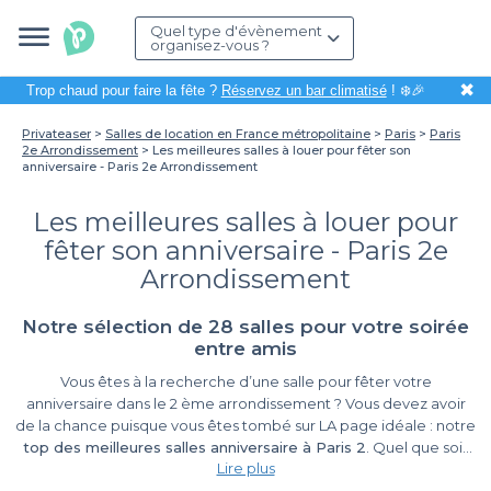
Quel type d'évènement
organisez-vous ?
✖
Trop chaud pour faire la fête ?
Réservez un bar climatisé
! ❄️🎉
Privateaser
Salles de location en France métropolitaine
Paris
Paris
2e Arrondissement
Les meilleures salles à louer pour fêter son
anniversaire - Paris 2e Arrondissement
Les meilleures salles à louer pour
fêter son anniversaire - Paris 2e
Arrondissement
Notre sélection de 28 salles pour votre soirée
entre amis
Vous êtes à la recherche d’une salle pour fêter votre
anniversaire dans le 2 ème arrondissement ? Vous devez avoir
de la chance puisque vous êtes tombé sur LA page idéale : notre
top des meilleures salles anniversaire à Paris 2
. Quel que soit
Lire plus
le type de salle pour anniversaire à Paris que vous recherchiez,