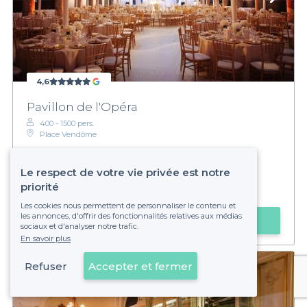
4,6
Pavillon de l'Opéra
400 - 1500 pers.
Place Vendôme
Le respect de votre vie privée est notre
priorité
À partir de
8000 €
Les cookies nous permettent de personnaliser le contenu et
les annonces, d'offrir des fonctionnalités relatives aux médias
Obtenir un devis
sociaux et d'analyser notre trafic.
En savoir plus
Refuser
Accepter et fermer
Voir sur la carte