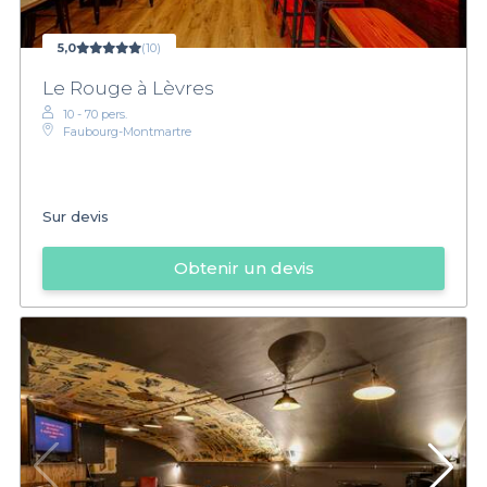
5,0
(10)
Le Rouge à Lèvres
10 - 70 pers.
Faubourg-Montmartre
Sur devis
Obtenir un devis