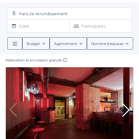
quelle que soit la capacité dont vous aurez besoin pour accueillir
vos invités, vous pouvez être sûr de trouver votre bonheur avec
notre sélection. On vous a trouvé les plus beaux lieux pour votre
Paris 2e Arrondissement
anniversaire, ceux qui apporteront des étoiles dans les yeux de
vos invités. Alors réservez au plus vite votre salle anniversaire
Date
Participants
dans le 2 ème. En un claquement de doigt, vous serez pris en
charge par notre équipe de professionnels pour organiser votre
événement : et tout sera si bien huilé que vous pourrez sans
Budget
Agencement
Nombre d'espaces
problème ajouter une étincelle d’inattendu... Notre devise :
organiser l’imprévu.
Réservation et annulation gratuite