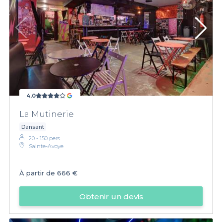
4,0
La Mutinerie
Dansant
20 - 150 pers.
Sainte-Avoye
À partir de
666 €
Obtenir un devis