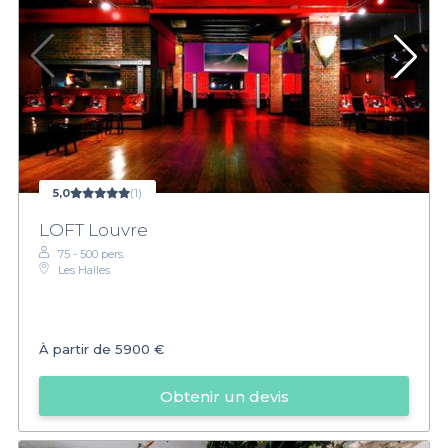
5,0
(1)
LOFT Louvre
75 - 500 pers.
Les Halles
À partir de
5900 €
Obtenir un devis