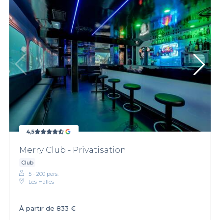
4,5
Merry Club - Privatisation
Club
5 - 200 pers.
Les Halles
À partir de
833 €