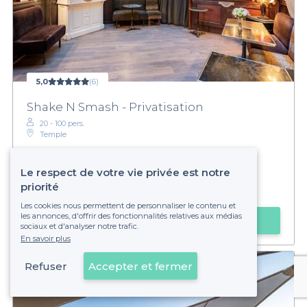
5,0
(6)
Shake N Smash - Privatisation
20 - 100 pers.
Temple
Le respect de votre vie privée est notre
priorité
Sur devis
Les cookies nous permettent de personnaliser le contenu et
les annonces, d'offrir des fonctionnalités relatives aux médias
Obtenir un devis
sociaux et d'analyser notre trafic.
En savoir plus
Refuser
Accepter et fermer
Voir sur la carte