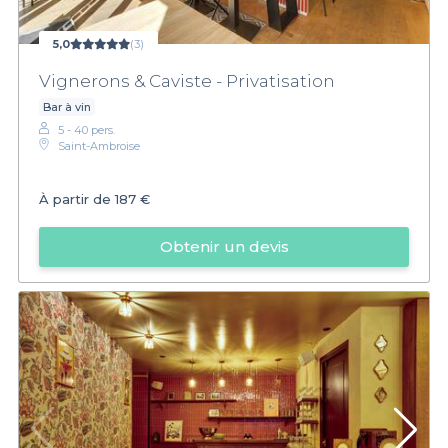
5,0
(3)
Vignerons & Caviste - Privatisation
Bar à vin
5 - 40 pers.
Saint-Ambroise
À partir de
187 €
Obtenir un devis