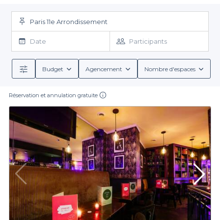
sélectionnant soigneusement parmi nos meilleures salles pour
anniversaire à Paris, on a retenu les meilleures de
l'arrondissement, pour vous offrir le meilleur. Parmi elles, vous
Paris 11e Arrondissement
trouverez des endroits classiques et élégants, des espaces
festifs à l’ambiance déjantée, ou encore des salles atypiques. Il
Date
Participants
ne vous reste plus qu’à sélectionner celle que vous considérez
être la meilleure salle pour votre anniversaire à Paris 11 : quel que
soit votre choix, vous n’aurez plus qu’à envoyer votre demande
Budget
Agencement
Nombre d'espaces
de réservation, et le tour est joué ! Nos équipes et nos
partenaires s’occuperont de votre événement, pour que votre
Réservation et annulation gratuite
anniversaire à Paris 11 soit une réussite complète.