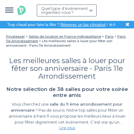
Quel type d'évènement
organisez-vous ?
✖
Trop chaud pour faire la fête ?
Réservez un bar climatisé
! ❄️🎉
Privateaser
Salles de location en France métropolitaine
Paris
Paris
11e Arrondissement
Les meilleures salles à louer pour fêter son
anniversaire - Paris 11e Arrondissement
Les meilleures salles à louer pour
fêter son anniversaire - Paris 11e
Arrondissement
Notre sélection de 38 salles pour votre soirée
entre amis
Vous cherchez une
salle du 11 ème arrondissement pour
anniversaire
? Pas de soucis. Notre top salles pour fêter un
anniversaire à Paris 11 vous propose les meilleurs lieux à louer
pour fêter dignement cet événement. C’est vrai qu’un
Lire plus
anniversaire, ça n’arrive pas tous les jours : et pour ça, en