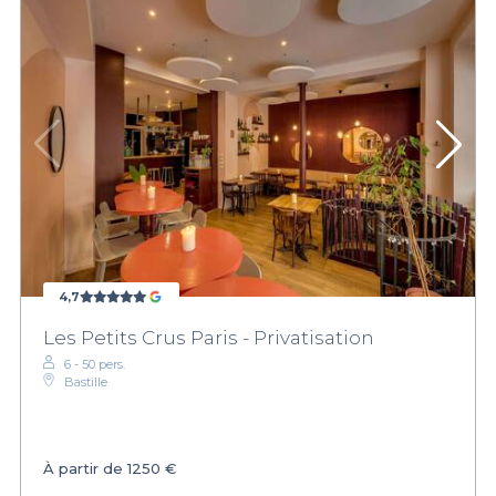
4,7
Les Petits Crus Paris - Privatisation
6 - 50 pers.
Bastille
À partir de
1250 €