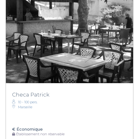
Checa Patrick
10 - 100 pers.
Marseille
€
Économique
Établissement non réservable