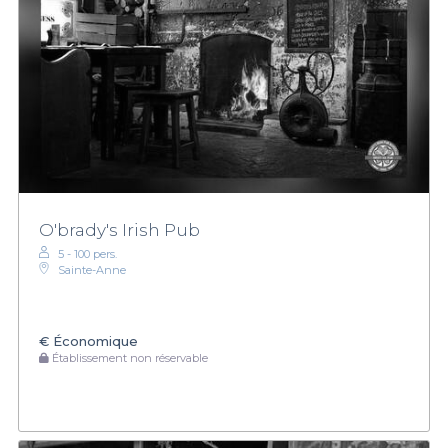
O'brady's Irish Pub
5 - 100 pers.
Sainte-Anne
€
Économique
Établissement non réservable