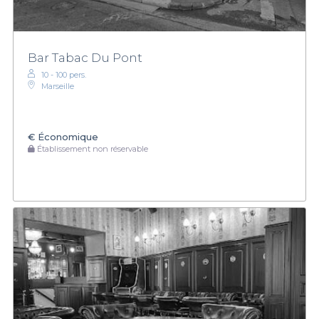
Bar Tabac Du Pont
10 - 100 pers.
Marseille
€
Économique
Établissement non réservable