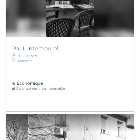
Bar L Intemporel
10 - 100 pers.
Marseille
€
Économique
Établissement non réservable