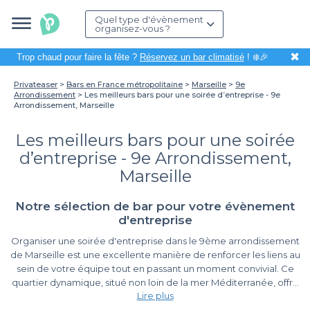
Quel type d'évènement
organisez-vous ?
✖
Trop chaud pour faire la fête ?
Réservez un bar climatisé
! ❄️🎉
Privateaser
Bars en France métropolitaine
Marseille
9e
Arrondissement
Les meilleurs bars pour une soirée d’entreprise - 9e
Arrondissement, Marseille
Les meilleurs bars pour une soirée
d’entreprise - 9e Arrondissement,
Marseille
Notre sélection de bar pour votre évènement
d'entreprise
Organiser une soirée d'entreprise dans le 9ème arrondissement
de Marseille est une excellente manière de renforcer les liens au
sein de votre équipe tout en passant un moment convivial. Ce
quartier dynamique, situé non loin de la mer Méditerranée, offre
Lire plus
un cadre idéal pour une soirée mémorable. Que ce soit pour un