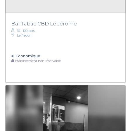
Bar Tabac CBD Le Jérôme
10 - 100 pers.
Le Redon
€
Économique
Établissement non réservable