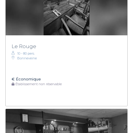
Le Rouge
10 - 80 pers.
Bonneveine
€
Économique
Établissement non réservable