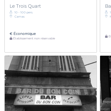
Le Trois Quart
Ba
10 - 100 pers.
Camas
€
Économique
Ét
Établissement non réservable