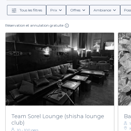
détails sur les conditions de réservation, les diver
Tous les filtres
Prix
Offres
Ambiance
Poss
Réservation et annulation gratuite
En réservant avec nous, vous bénéficiez de plusieurs a
besoins, ainsi que des offres de boissons exclusives.
non-alcoolisées, nous avons les solutions nécessaires p
Pour une soirée d'entreprise réussie dans le
4ème arr
vous séduire par les multiples possibilités qui s'offren
Team Sorel Lounge (shisha lounge
Ba
club)
10 - 100 pers.