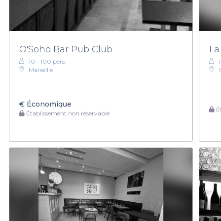
O'Soho Bar Pub Club
La
10 - 100 pers.
Marseille
€
Économique
Ét
Établissement non réservable