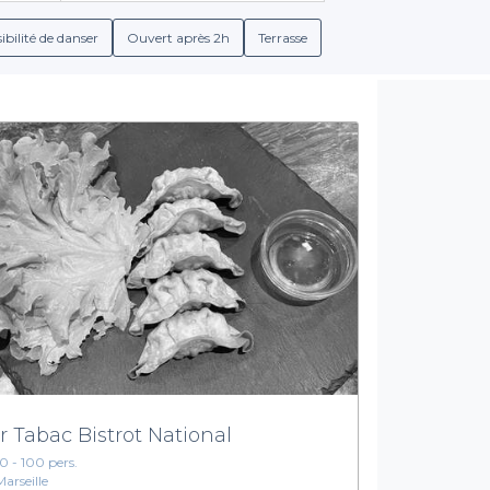
ses options de menus pour vos groupes et un choix de boissons, vo
événement.
ibilité de danser
Ouvert après 2h
Terrasse
Les avantages de choisir Privateaser
touts. Nos partenaires mettent à votre disposition différentes 
 Que vous souhaitiez un cocktail déjeunatoire, une soirée festive 
our satisfaire vos collaborateurs. De plus, notre interface intui
votre événement, sans tracas.
ondissement de Marseille
, faites confiance à Privateaser. Expl
t à vous. Il ne vous reste plus qu'à faire le premier pas vers une 
réalité.
r Tabac Bistrot National
10 - 100 pers.
Marseille