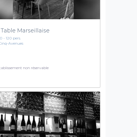
 Table Marseillaise
10 - 120 pers.
Cinq-Avenues
ablissement non réservable