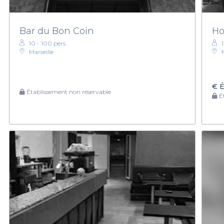
Bar du Bon Coin
Ho
10 - 100 pers.
Marseille
€
É
Établissement non réservable
Ét