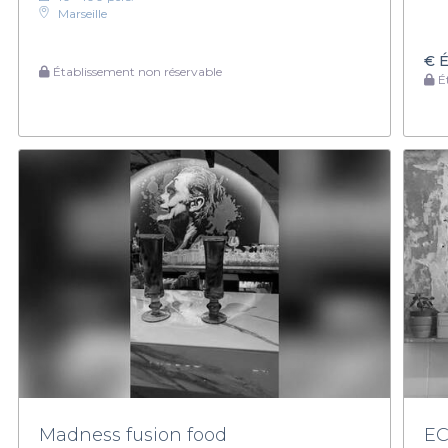
Marseille
€
É
Établissement non réservable
Ét
Madness fusion food
EC