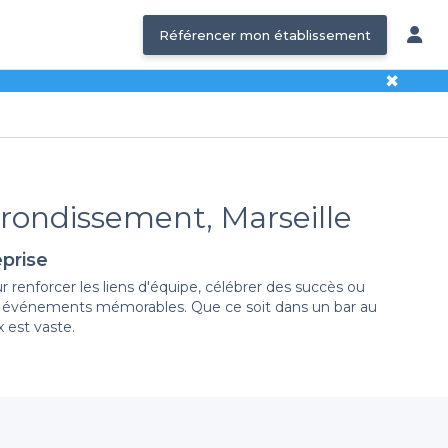
Référencer mon établissement
✖
rrondissement, Marseille
prise
 renforcer les liens d'équipe, célébrer des succès ou
 des événements mémorables. Que ce soit dans un bar au
 est vaste.
e éventail de bars élégants et conviviaux qui sauront
é, l'ambiance, ou même les services proposés. Avec des