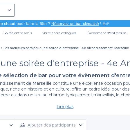
p chaud pour faire la fête ?
Réservez un bar climatisé
! ❄️🎉
Soirée entre amis
Verre entre collègues
Évènement d'entreprise
Les meilleurs bars pour une soirée d’entreprise - 4e Arrondissement, Marseille
 une soirée d’entreprise - 4e A
e sélection de bar pour votre évènement d'entre
ndissement de Marseille
constitue une excellente occasion pour
que, riche en histoire et en culture, offre un cadre idéal pour
rne ou dans un lieu au charme typiquement marseillais, le choix
Lire plus
L'art de simplifier l'organisation
rise devient un jeu d'enfant
. Notre plateforme regroupe un larg
 recherche avec des critères variés, que ce soit pour la capacit
Ajouter des participants