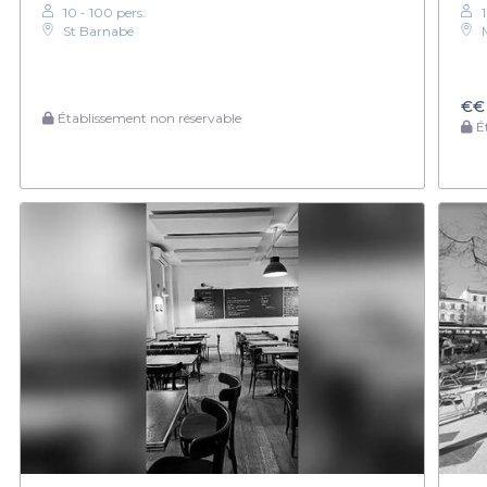
10 - 100 pers.
St Barnabé
€€
Établissement non réservable
Ét