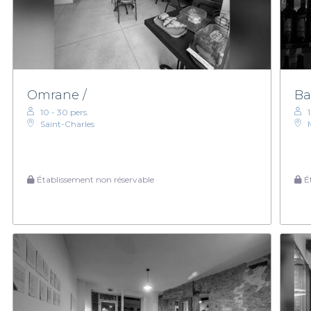
Omrane /
Ba
10 - 30 pers.
Saint-Charles
Établissement non réservable
Ét