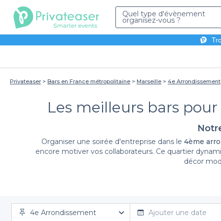
Quel type d'évènement
organisez-vous ?
Tro
Privateaser
Bars en France métropolitaine
Marseille
4e Arrondissement
Les meilleurs bars pour
Notr
Organiser une soirée d'entreprise dans le
4ème arro
encore motiver vos collaborateurs. Ce quartier dynami
décor mode
Grâce à Privateaser,
organiser votre soirée d'entrep
4e Arrondissement
répondre à toutes vos attentes. Nous facilitons votre
Ajouter une date