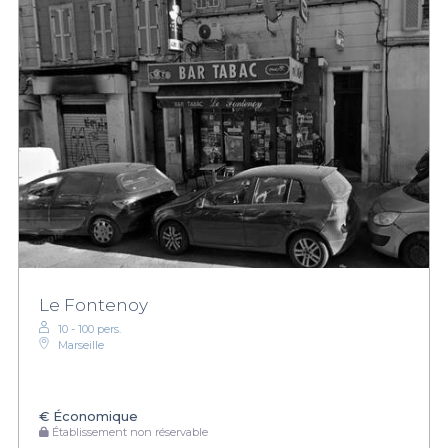
Le Fontenoy
10 - 100 pers.
Marseille
€
Économique
Établissement non réservable