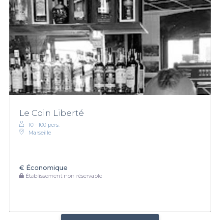
Le Coin Liberté
10 - 100 pers.
Marseille
€
Économique
Établissement non réservable