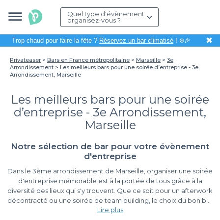
Quel type d'évènement
organisez-vous ?
✖
Trop chaud pour faire la fête ?
Réservez un bar climatisé
! ❄️🎉
Privateaser
Bars en France métropolitaine
Marseille
3e
Arrondissement
Les meilleurs bars pour une soirée d’entreprise - 3e
Arrondissement, Marseille
Les meilleurs bars pour une soirée
d’entreprise - 3e Arrondissement,
Marseille
Notre sélection de bar pour votre évènement
d'entreprise
Dans le 3ème arrondissement de Marseille, organiser une soirée
d'entreprise mémorable est à la portée de tous grâce à la
diversité des lieux qui s'y trouvent. Que ce soit pour un afterwork
décontracté ou une soirée de team building, le choix du bon bar
Lire plus
peut transformer un événement ordinaire en une expérience