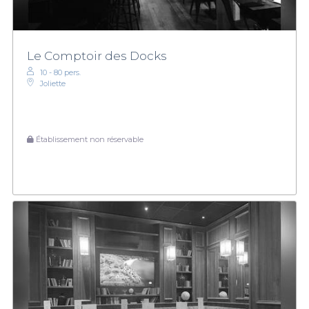
Le Comptoir des Docks
10 - 80 pers.
Joliette
Établissement non réservable