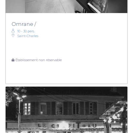
idéal pour votre prochaine soirée d'entreprise et faites de cet
événement un moment inoubliable. Pour explorer davantage
nos offres, rendez-vous sur notre site et laissez-vous guider par
notre sélection !
Omrane /
10 - 30 pers.
Saint-Charles
Établissement non réservable