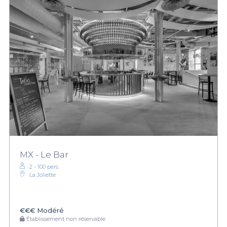
MX - Le Bar
2 - 100 pers.
La Joliette
€€€
Modéré
Établissement non réservable