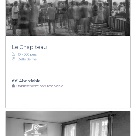
Le Chapiteau
10 - 600 pers.
Belle de mai
€€
Abordable
Établissement non réservable