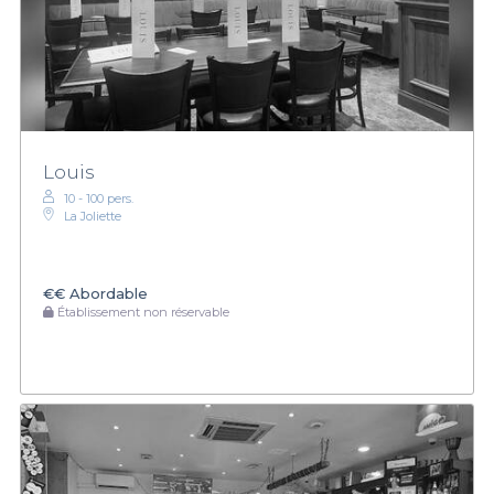
Louis
10 - 100 pers.
La Joliette
€€
Abordable
Établissement non réservable