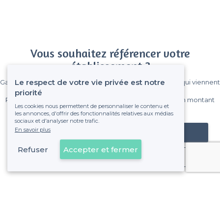
Vous souhaitez référencer votre
établissement ?
Le respect de votre vie privée est notre
Gagnez de nombreux clients parmi le million de visiteurs qui viennent
sur Privateaser chaque mois.
priorité
Pas de commissions et sans engagement, vous payez un montant
Les cookies nous permettent de personnaliser le contenu et
fixe sans risque de voir déraper la facture.
les annonces, d'offrir des fonctionnalités relatives aux médias
sociaux et d'analyser notre trafic.
En savoir plus
Référencer mon établissement
Refuser
Accepter et fermer
Déjà client
3e Arrondissement - Alentours