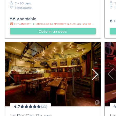
2 - 60 pers.
1
Pentagone
€€
Abordable
€
É
Privateaser :
Plateau de 10 shooters à 30€ au lieu de 35€ !
Obtenir un devis
4,7
(25)
4
Le Roi Des Belges
Le