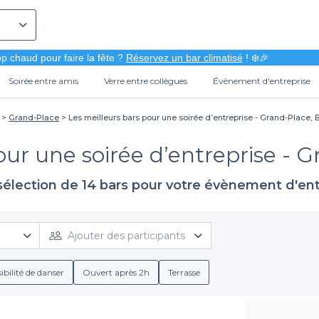
p chaud pour faire la fête ?
Réservez un bar climatisé
! ❄️🎉
Soirée entre amis
Verre entre collègues
Évènement d'entreprise
Grand-Place
Les meilleurs bars pour une soirée d’entreprise - Grand-Place, 
our une soirée d’entreprise - G
sélection de 14 bars pour votre évènement d'ent
Ajouter des participants
ibilité de danser
Ouvert après 2h
Terrasse