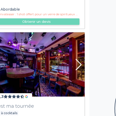
Abordable
ivateaser :
1 shot offert pour un verre de spiritueux acheté
Obtenir un devis
,3
est ma tournée
 à cocktails