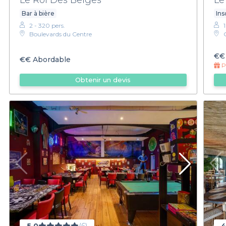
Bar à bière
Ins
2 - 320 pers.
Boulevards du Centre
€€
€€
Abordable
Pr
Obtenir un devis