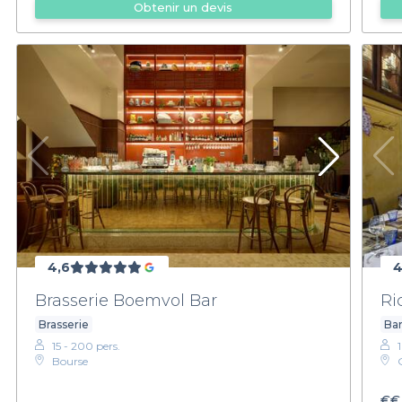
Obtenir un devis
4,6
4
Brasserie Boemvol Bar
Ri
Brasserie
Bar
15 - 200 pers.
Bourse
€€