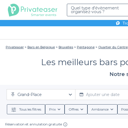
Quel type d'évènement
organisez-vous ?
Tro
Privateaser
Bars en Belgique
Bruxelles
Pentagone
Quartier du Centre
Les meilleurs bars p
Notre 
Grand-Place
Ajouter une date
Tous les filtres
Prix
Offres
Ambiance
Poss
Réservation et annulation gratuite