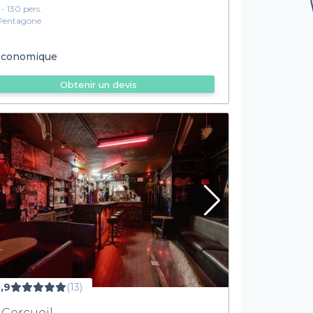
 - 130 pers.
Pentagone
conomique
Obtenir un devis
,9
(13)
 Cercueil