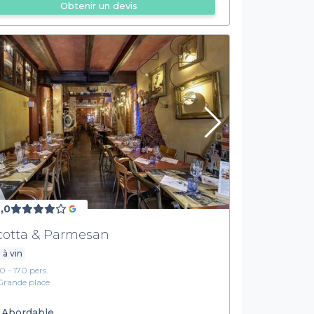
Obtenir un devis
,0
cotta & Parmesan
 à vin
10 - 170 pers.
Grande place
Abordable