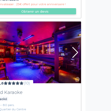
ivateaser :
25€ offert pour votre anniversaire !
Obtenir un devis
,6
(10)
d Karaoke
raoké
5 - 80 pers.
Quartier du Centre