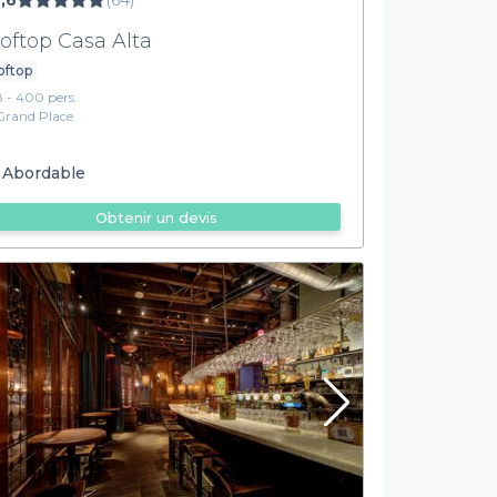
,6
(64)
oftop Casa Alta
oftop
8 - 400 pers.
Grand Place
Abordable
Obtenir un devis