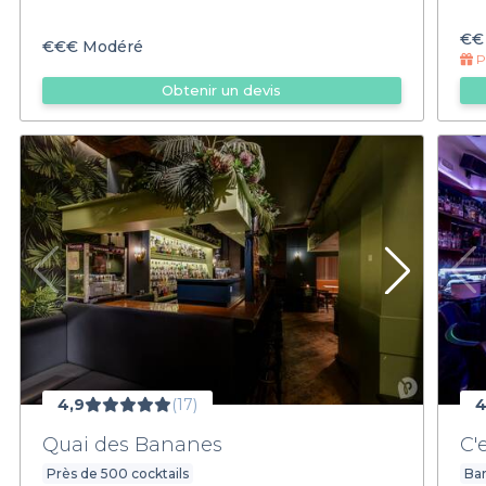
€€
€€€
Modéré
Pr
Obtenir un devis
4,9
(17)
4
Quai des Bananes
C'
Près de 500 cocktails
Bar