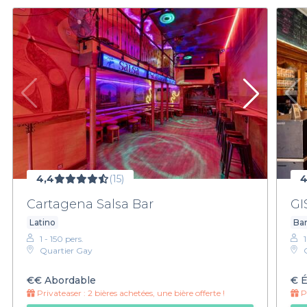
4,4
(15)
4
Cartagena Salsa Bar
GI
Latino
Bar
1 - 150 pers.
Quartier Gay
€€
Abordable
€
É
Privateaser :
2 bières achetées, une bière offerte !
Pr