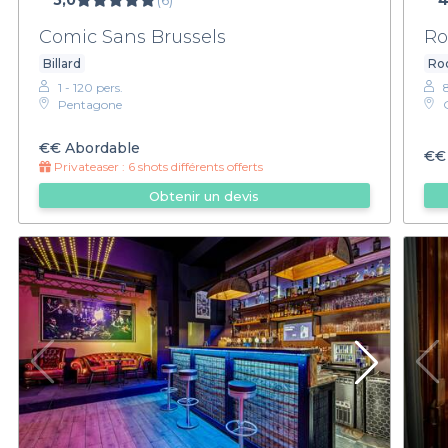
5,0
(6)
4
Comic Sans Brussels
Ro
Billard
Ro
1 - 120 pers.
Pentagone
€€
Abordable
€€
Privateaser :
6 shots différents offerts
Obtenir un devis