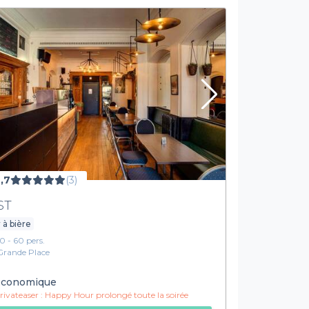
,7
(3)
ST
 à bière
10 - 60 pers.
Grande Place
conomique
ivateaser :
Happy Hour prolongé toute la soirée