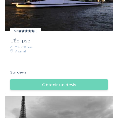
5,0
(1)
L'Éclipse
70 - 230 pers.
Arsenal
Sur devis
Obtenir un devis