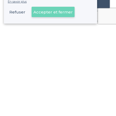
En savoir plus
Référencer mon établissement
Refuser
Accepter et fermer
Déjà client
Paris 5e Arrondissement - Alentours
<
Top Salle pour team building à Paris
>
Les meilleures salles à louer pour un team building - Juss
>
Les meilleures salles à louer pour un team building - Port
>
Les meilleures salles à louer pour un team building - Pa
Paris 5e Arrondissement - Types d'évènements
<
Les meilleures salles à louer - Paris 5e Arrondissement
Les meilleures salles à louer pour une soirée d’entreprise