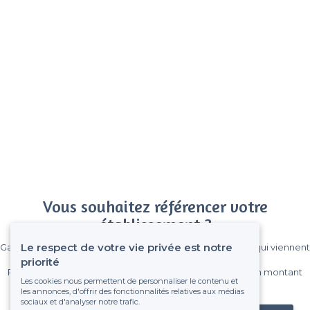
Vous souhaitez référencer votre
établissement ?
Le respect de votre vie privée est notre
Gagnez de nombreux clients parmi le million de visiteurs qui viennent
sur Privateaser chaque mois.
priorité
Pas de commissions et sans engagement, vous payez un montant
Les cookies nous permettent de personnaliser le contenu et
fixe sans risque de voir déraper la facture.
les annonces, d'offrir des fonctionnalités relatives aux médias
sociaux et d'analyser notre trafic.