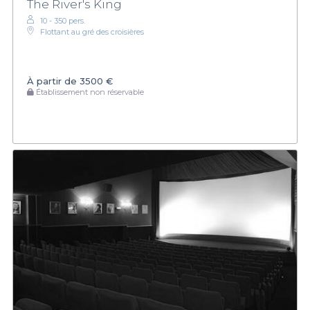
The River's King
10 - 350 pers.
Flottant au gré des croisières
À partir de
3500 €
Établissement non réservable