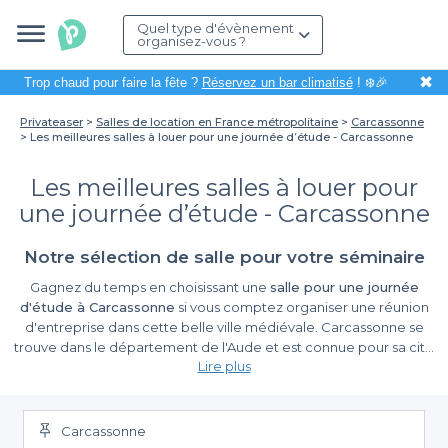
Quel type d'évènement
organisez-vous ?
✖
Trop chaud pour faire la fête ?
Réservez un bar climatisé
! ❄️🎉
Privateaser
Salles de location en France métropolitaine
Carcassonne
Les meilleures salles à louer pour une journée d’étude - Carcassonne
Les meilleures salles à louer pour
une journée d’étude - Carcassonne
Notre sélection de salle pour votre séminaire
Gagnez du temps en choisissant une
salle pour une journée
d'étude à Carcassonne
si vous comptez organiser une réunion
d'entreprise dans cette belle ville médiévale. Carcassonne se
trouve dans le département de l'Aude et est connue pour sa cité
Lire plus
emblématique. Rendez votre évènement unique en réunissant
vos collègues dans un cadre atypique et plein d'histoire. Optez
pour des lieux uniques qui diffèrent du cadre professionnel
habituel. Avec ce
top salle pour une journée d'étude à
Carcassonne
Carcassonne
, vous trouverez avec aisance les meilleures