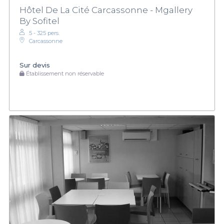
Hôtel De La Cité Carcassonne - Mgallery
By Sofitel
5 - 325 pers.
Carcassonne
Sur devis
Établissement non réservable