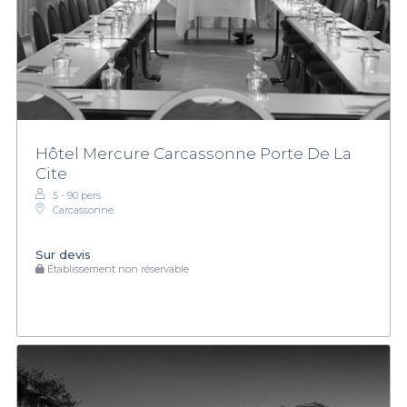
Hôtel Mercure Carcassonne Porte De La
Cite
5 - 90 pers.
Carcassonne
Sur devis
Établissement non réservable