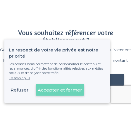
Vous souhaitez référencer votre
établissement ?
Le respect de votre vie privée est notre
Gagnez de nombreux clients parmi le million de visiteurs qui viennent
sur Privateaser chaque mois.
priorité
Pas de commissions et sans engagement, vous payez un montant
Les cookies nous permettent de personnaliser le contenu et
fixe sans risque de voir déraper la facture.
les annonces, d'offrir des fonctionnalités relatives aux médias
sociaux et d'analyser notre trafic.
En savoir plus
Référencer mon établissement
Refuser
Accepter et fermer
Déjà client
Carcassonne - Alentours