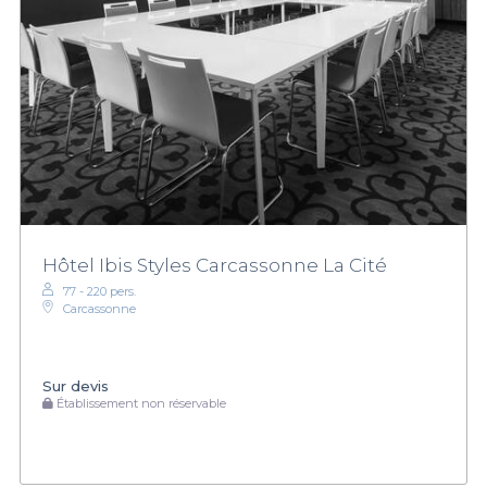
Hôtel Ibis Styles Carcassonne La Cité
77 - 220 pers.
Carcassonne
Sur devis
Établissement non réservable